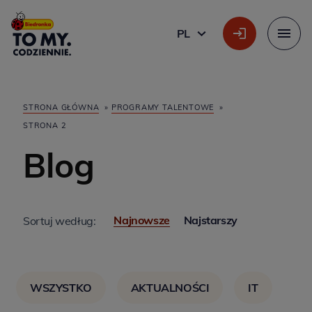
Główne logo
PL
POLSKI
Menu
STRONA GŁÓWNA
»
PROGRAMY TALENTOWE
»
STRONA 2
Blog
Najnowsze
Najstarszy
Sortuj według:
WSZYSTKO
AKTUALNOŚCI
IT