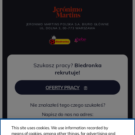
JERONIMO MARTINS POLSKA S.A. BIURO GŁÓWNE
UL. DOLNA 3, 00-773 WARSZAWA
Szukasz pracy?
Biedronka
rekrutuje!
OFERTY PRACY
Nie znalazłeś tego czego szukałeś?
Napisz do nas na adres:
jmp.rekrutacja@jeronimo-martins.com
This site uses cookies. We use information recorded by
means of cookies, among other things, for advertising and