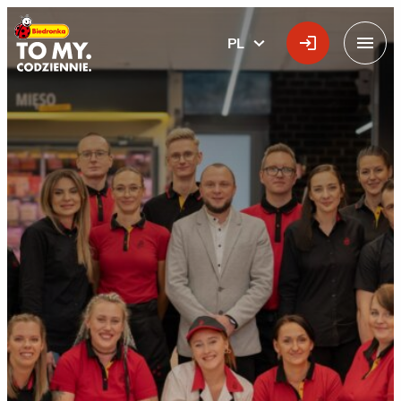
Główne logo
PL
POLSKI
Menu
Wynagrodzenia