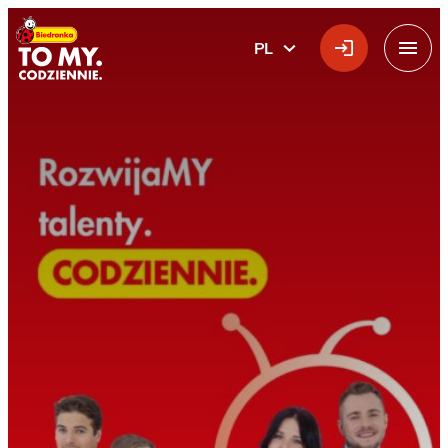
Główne logo
PL
POLSKI
Menu
Home