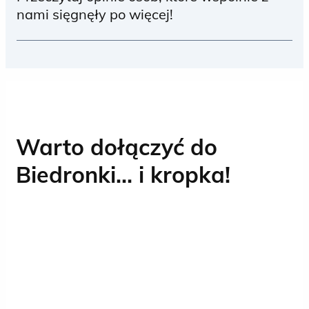
nami sięgnęły po więcej!
Kontakt z ludźmi to nieodłączny element
pracy w Biedronce, a Operacja jest sercem
naszego biznesu.
Warto dołączyć do
Biedronki… i kropka!