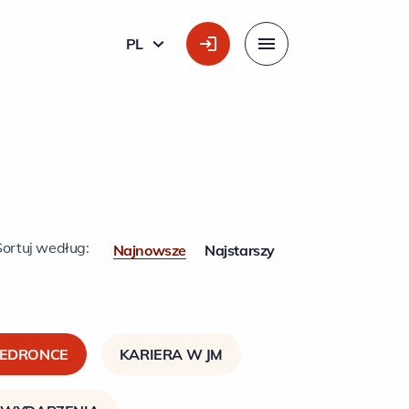
PL
POLSKI
Menu
Sortuj według:
Najnowsze
Najstarszy
IEDRONCE
KARIERA W JM