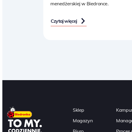
menedżerskiej w Biedronce.
Czytaj więcej
Paginacja
Sklep
Kampus
Magazyn
Manage
Biuro
Proces 