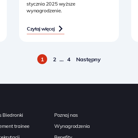
stycznia 2025 wyższe
wynagrodzenie.
Czytaj więcej
1
2
…
4
Następny
 Biedronki
Poznaj nas
ment trainee
Wynagrodzenia
rekrutacji
Benefity