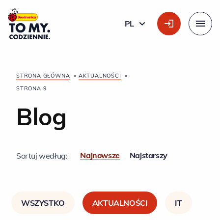
Główne logo
PL
POLSKI
Menu
STRONA GŁÓWNA
»
AKTUALNOŚCI
»
STRONA 9
Blog
Najnowsze
Najstarszy
Sortuj według:
WSZYSTKO
AKTUALNOŚCI
IT