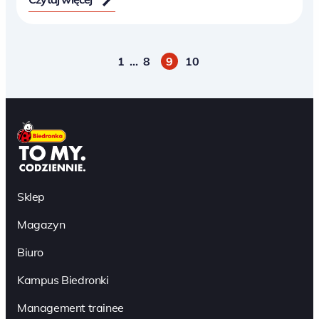
1
…
8
9
10
Paginacja
Sklep
Magazyn
Biuro
Kampus Biedronki
Management trainee