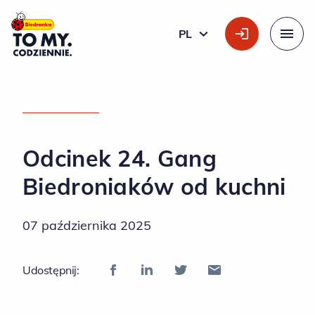
Główne logo
PL
POLSKI
Menu
STRONA GŁÓWNA
»
ODCINEK 24. GANG BIEDRONIAKÓW OD KUCHNI
Odcinek 24. Gang
Biedroniaków od kuchni
07 października 2025
Udostępnij: