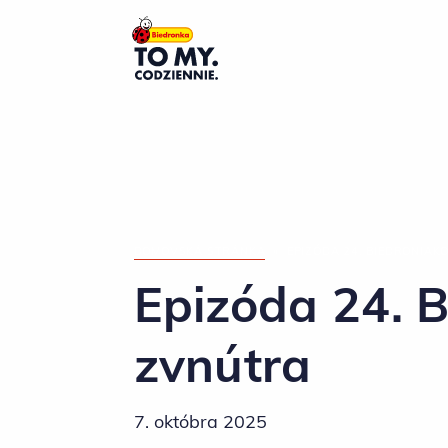
Hlavné logo
DOMOVSKÁ STRÁNKA
»
EPIZÓDA 24. BIEDRONIA
Epizóda 24. 
zvnútra
7. októbra 2025