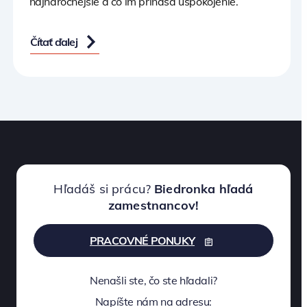
najnáročnejšie a čo im prináša uspokojenie.
Čítať ďalej
Hľadáš si prácu?
Biedronka hľadá
zamestnancov!
PRACOVNÉ PONUKY
Nenašli ste, čo ste hľadali?
Napíšte nám na adresu: