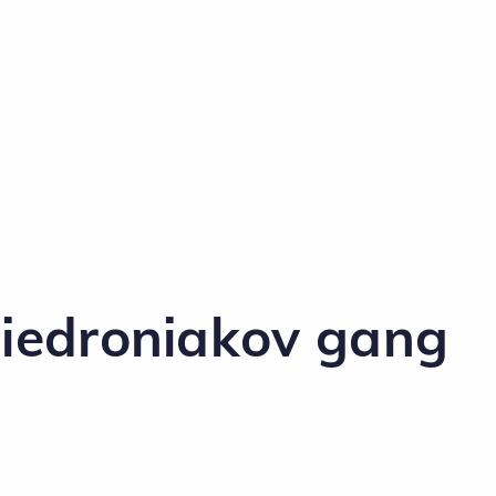
KOV GANG ZVNÚTRA
Biedroniakov gang