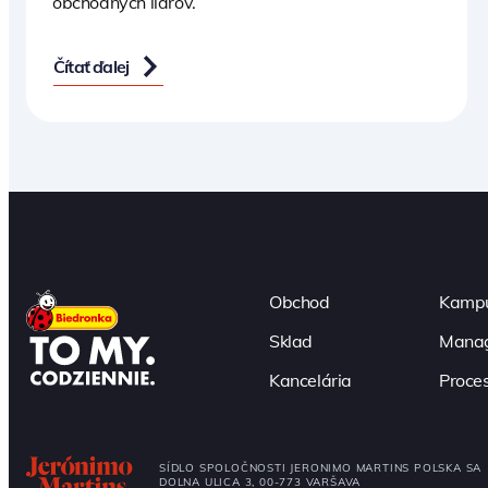
obchodných lídrov.
Čítať ďalej
Obchod
Kampu
Sklad
Manag
Kancelária
Proce
SÍDLO SPOLOČNOSTI JERONIMO MARTINS POLSKA SA
DOLNA ULICA 3, 00-773 VARŠAVA