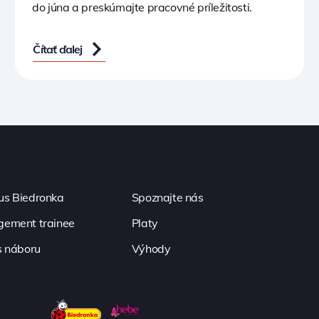
do júna a preskúmajte pracovné príležitosti.
Čítať ďalej
s Biedronka
Spoznajte nás
ement trainee
Platy
s náboru
Výhody