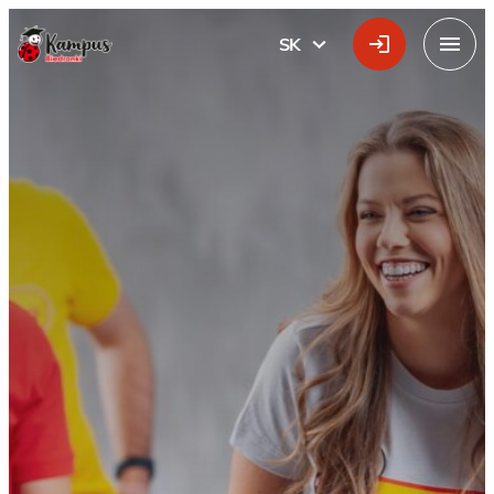
Hlavné logo
SK
SLOVÁK
Menu
Kampus Biedronka