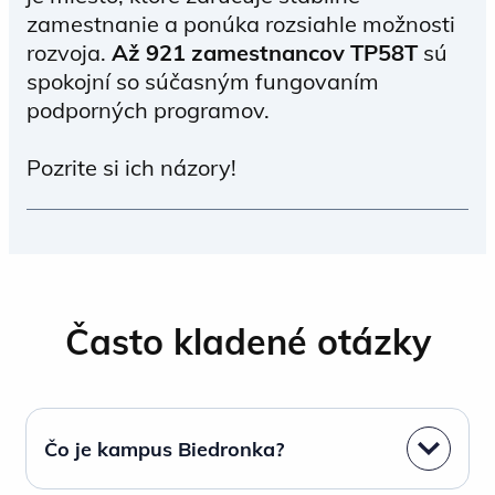
zamestnanie a ponúka rozsiahle možnosti
rozvoja.
Až 921 zamestnancov TP58T
sú
spokojní so súčasným fungovaním
podporných programov.
Pozrite si ich názory!
V Biedronke ponúkame študentom niekoľko
možností: manažérsky program
Management Trainee, talentový program
Často kladené otázky
pre Operation Akcja:Operacja, letné stáže
Owocne Wakacje, letnú prácu v obchodoch
v turistických destináciách, IT stážový
program Start IT a Finančnú akadémiu.
Čo je kampus Biedronka?