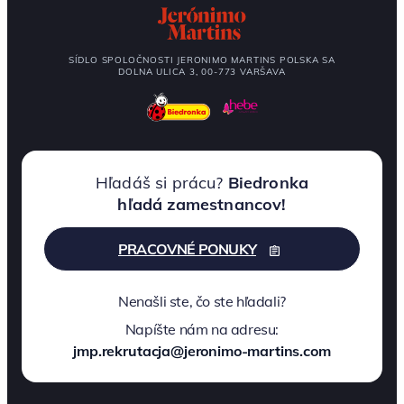
SÍDLO SPOLOČNOSTI JERONIMO MARTINS POLSKA SA
DOLNA ULICA 3, 00-773 VARŠAVA
Hľadáš si prácu?
Biedronka
hľadá zamestnancov!
PRACOVNÉ PONUKY
Nenašli ste, čo ste hľadali?
Napíšte nám na adresu:
jmp.rekrutacja@jeronimo-martins.com