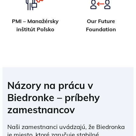
PMI – Manažérsky
Our Future
inštitút Poľsko
Foundation
Názory na prácu v
Biedronke – príbehy
zamestnancov
Naši zamestnanci uvádzajú, že Biedronka
je miesto, ktoré zaručuje stabilné