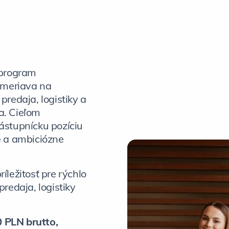
 program
zameriava na
predaja, logistiky a
a. Cieľom
ástupnícku pozíciu
e a ambiciózne
íležitosť pre rýchlo
predaja, logistiky
0 PLN brutto,