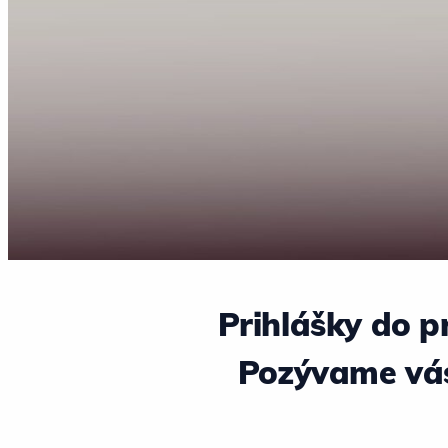
Prihlášky do p
Pozývame vás,