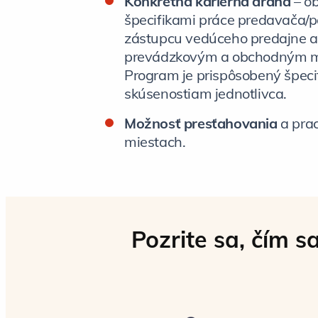
Konkrétna kariérna dráha
– o
špecifikami práce predavača/p
zástupcu vedúceho predajne a
prevádzkovým a obchodným 
Program je prispôsobený špec
skúsenostiam jednotlivca.
Možnosť presťahovania
a pra
miestach.
Pozrite sa, čím 