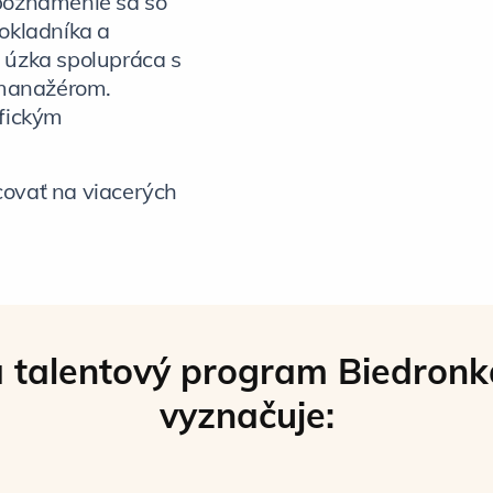
boznámenie sa so
okladníka a
 úzka spolupráca s
manažérom.
ifickým
covať na viacerých
sa talentový program Biedronk
vyznačuje: