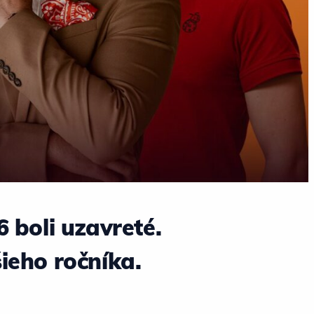
 boli uzavreté.
šieho ročníka.