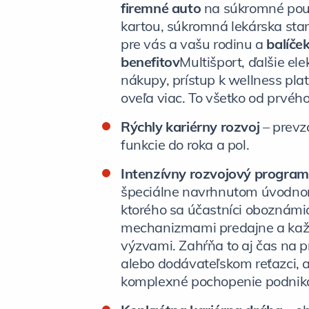
firemné auto
na súkromné použ
kartou, súkromná lekárska star
pre vás a vašu rodinu a
balíče
benefitov
Multišport, ďalšie el
nákupy, prístup k wellness pl
oveľa viac. To všetko od prvéh
Rýchly kariérny rozvoj
– prevz
funkcie do roka a pol.
Intenzívny rozvojový program
špeciálne navrhnutom úvodno
ktorého sa účastníci oboznám
mechanizmami predajne a ka
výzvami. Zahŕňa to aj čas na p
alebo dodávateľskom reťazci, a
komplexné pochopenie podnika