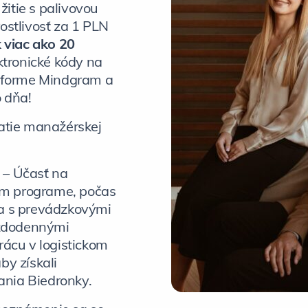
itie s palivovou
ostlivosť za 1 PLN
k viac ako 20
ektronické kódy na
atforme Mindgram a
o dňa!
atie manažérskej
– Účasť na
m programe, počas
ia s prevádzkovými
ždodennými
rácu v logistickom
by získali
nia Biedronky.