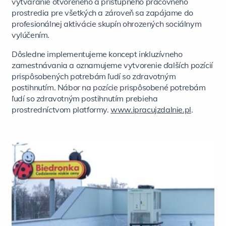
vytváranie otvoreného a prístupného pracovného
prostredia pre všetkých a zároveň sa zapájame do
profesionálnej aktivácie skupín ohrozených sociálnym
vylúčením.
Dôsledne implementujeme koncept inkluzívneho
zamestnávania a oznamujeme vytvorenie ďalších pozícií
prispôsobených potrebám ľudí so zdravotným
postihnutím. Nábor na pozície prispôsobené potrebám
ľudí so zdravotným postihnutím prebieha
prostredníctvom platformy.
www.ipracujzdalnie.pl
.