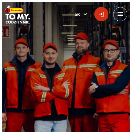
Hlavné logo
SK
SLOVÁK
Menu
Spoznajte nás