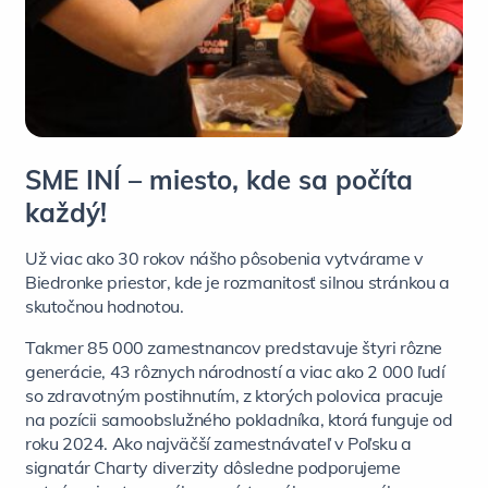
SME INÍ – miesto, kde sa počíta
každý!
Už viac ako 30 rokov nášho pôsobenia vytvárame v
Biedronke priestor, kde je rozmanitosť silnou stránkou a
skutočnou hodnotou.
Takmer 85 000 zamestnancov predstavuje štyri rôzne
generácie, 43 rôznych národností a viac ako 2 000 ľudí
so zdravotným postihnutím, z ktorých polovica pracuje
na pozícii samoobslužného pokladníka, ktorá funguje od
roku 2024. Ako najväčší zamestnávateľ v Poľsku a
signatár Charty diverzity dôsledne podporujeme