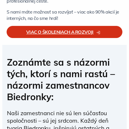
profesionálnej ceste.
S nami máte možnosť sa rozvíjať – viac ako 90% akcií je
interných, na čo sme hrdí!
VIAC O ŠKOLENIACH A ROZVOJI
Zoznámte sa s názormi
tých, ktorí s nami rastú –
názormi zamestnancov
Biedronky:
Naši zamestnanci nie sú len súčasťou
spoločnosti – sú jej srdcom. Každý deň
tvoria Biedronku, inšpirujú ostatných a