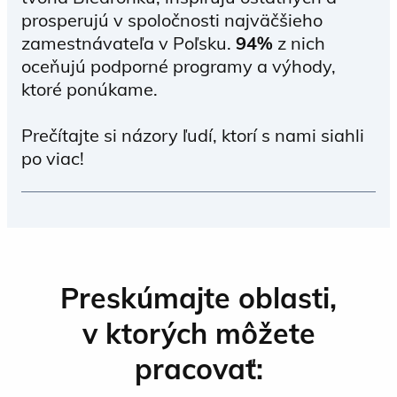
prosperujú v spoločnosti najväčšieho
zamestnávateľa v Poľsku.
94%
z nich
oceňujú podporné programy a výhody,
ktoré ponúkame.
Prečítajte si názory ľudí, ktorí s nami siahli
po viac!
Kontakt s ľuďmi je neoddeliteľnou súčasťou
práce v Biedronke a prevádzka je srdcom
nášho podnikania.
Preskúmajte oblasti,
v ktorých môžete
pracovať: