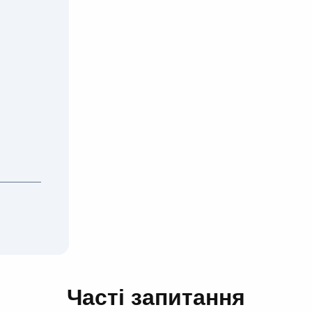
а
ment
Часті запитання