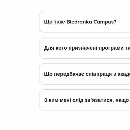
Operation Action:Operation, літн
практику Owocne Wakacje, літн
роботу в магазинах на туристичн
Що таке Biedronka Campus?
курортах, програму IT-стажування
start або фінансову академію.
Для кого призначені програми т
Що передбачає співпраця з ака
З ким мені слід зв’язатися, якщ