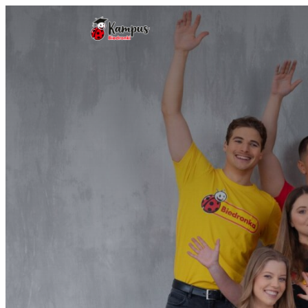
Головний логотип
Biedronka Campu