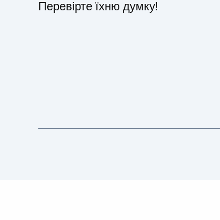
Перевірте їхню думку!
У Biedronka ми пропонуємо кільк
варіантів для студентів на вибір:
програму менеджменту Manage
Trainee, програму талантів для