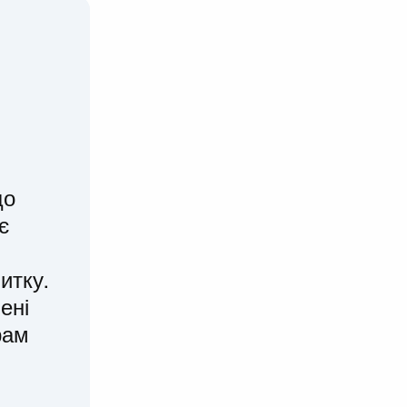
що
є
итку.
ені
рам