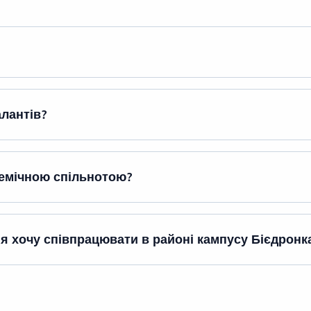
ю
ю
их
 IT
алантів?
демічною спільнотою?
о я хочу співпрацювати в районі кампусу Бієдронк