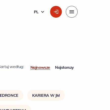
PL
POLSKI
Menu
Sortuj według:
Najnowsze
Najstarszy
IEDRONCE
KARIERA W JM