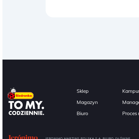
Paginacja
Sklep
Kampus
Magazyn
Manage
Biuro
Proces 
JERONIMO MARTINS POLSKA S.A. BIURO GŁÓWNE