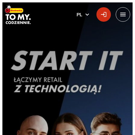
Główne logo
PL
POLSKI
Menu
Staż w IT