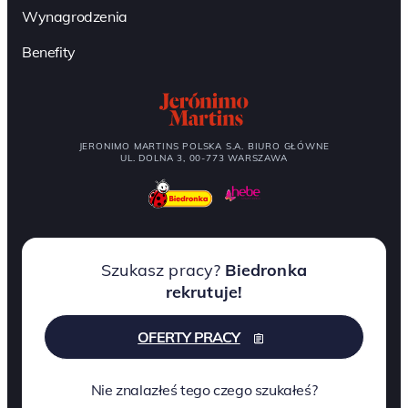
Wynagrodzenia
Benefity
JERONIMO MARTINS POLSKA S.A. BIURO GŁÓWNE
UL. DOLNA 3, 00-773 WARSZAWA
Szukasz pracy?
Biedronka
rekrutuje!
OFERTY PRACY
Nie znalazłeś tego czego szukałeś?