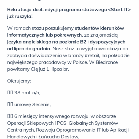
Rekrutacja do 4. edycji programu stażowego <Start IT>
już ruszyła!
W ramach stażu poszukujemy
studentów
kierunków
informatycznych lub pokrewnych
, z
e znajomością
języka angielskiego na poziomie B2
i
dyspozycyjnych
od lipca do grudnia
.
Nasz
staż to wyjątkowa okazja do
zdobycia doświadczenia w branży #retail, na pokładzie
największego pracodawcy w Polsce. W Biedronce
powitamy Cię już 1. lipca br.
Oferujemy:
👉🏻
38 brutto/h,
👉🏻
umowę zlecenie,
👉🏻
6 miesięcy intensywnego rozwoju, w obszarze
Operacji Sklepowych i POS, Globalnych Systemów
Centralnych, Rozwoju Oprogramowania IT lub Aplikacji
Handlowych i Łańcucha Dostaw,