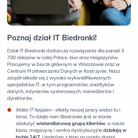
Poznaj dział IT Biedronki!
Dział IT Biedronki dostarcza rozwiązania dla ponad 3
700 sklepów w całej Polsce, biur oraz magazynów.
Pracujemy w biurze głównym w Warszawie oraz w
Centrum Przetwarzania Danych w Kostrzynie. Nasz
zespół składa się z wysoko wykwalifikowanych
specjalistów IT, w tym programistów, analityków
danych, inżynierów systemowych, menedżerów i
dyrektorów.
Make IT happen
– efekty naszej pracy widać tu i
teraz. To dzięki nam Biedronka jest w stanie
obsłużyć
wielomilionową grupę klientów
, a nasze
biura, magazyny i centra dystrybucyjne
działają w
trybie 24/7
. I jesteśmy z tego po prostu dumni.