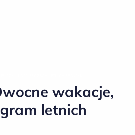
JE, CZYLI NASZ PROGRAM LETNICH PRAKTYK
Owocne wakacje,
ogram letnich