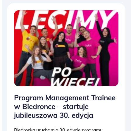
Program Management Trainee
w Biedronce – startuje
jubileuszowa 30. edycja
Biedronka uruchamia 30. edycję programu