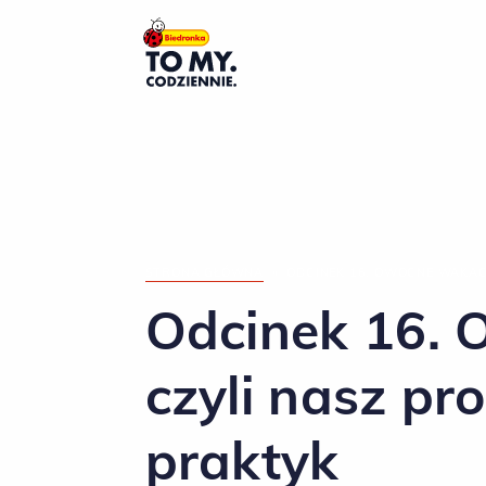
Główne logo
STRONA GŁÓWNA
»
ODCINEK 16. OWOCNE WAKAC
Odcinek 16. 
czyli nasz pr
praktyk