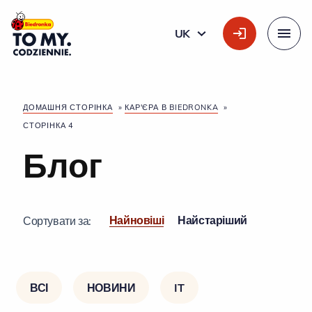
Головний логотип
UK
УКРАЇНСЬКА
Меню
ДОМАШНЯ СТОРІНКА
»
КАР'ЄРА В BIEDRONKA
»
СТОРІНКА 4
Блог
Найновіші
Найстаріший
Сортувати за:
ВСІ
НОВИНИ
IT