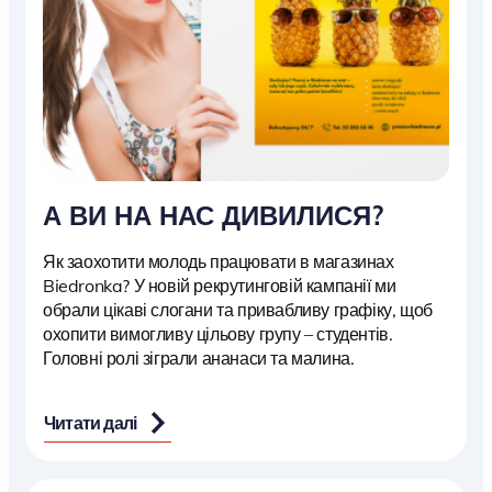
А ВИ НА НАС ДИВИЛИСЯ?
Як заохотити молодь працювати в магазинах
Biedronka? У новій рекрутинговій кампанії ми
обрали цікаві слогани та привабливу графіку, щоб
охопити вимогливу цільову групу – студентів.
Головні ролі зіграли ананаси та малина.
Читати далі