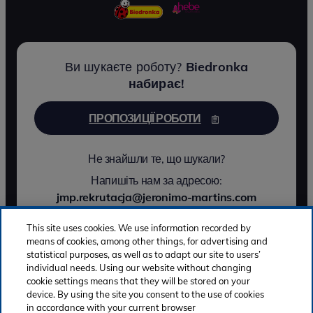
Ви шукаєте роботу?
Biedronka
набирає!
ПРОПОЗИЦІЇ РОБОТИ
Не знайшли те, що шукали?
Напишіть нам за адресою:
jmp.rekrutacja@jeronimo-martins.com
This site uses cookies. We use information recorded by
means of cookies, among other things, for advertising and
statistical purposes, as well as to adapt our site to users’
© 2026 Jerónimo Martins - Усі права захищено
individual needs. Using our website without changing
Політика конфіденційності
cookie settings means that they will be stored on your
Політика використання файлів cookie
device. By using the site you consent to the use of cookies
in accordance with your current browser
Мережевий етикет
Повідомлення про порушення