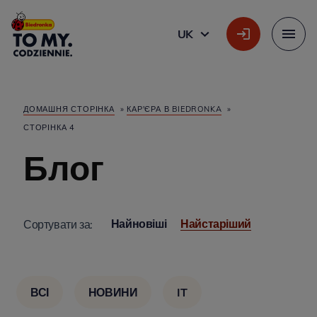
Головний логотип
UK
УКРАЇНСЬКА
Меню
ДОМАШНЯ СТОРІНКА
»
КАР'ЄРА В BIEDRONKA
»
СТОРІНКА 4
Блог
Найновіші
Найстаріший
Сортувати за:
ВСІ
НОВИНИ
IT