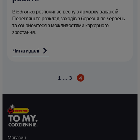
Biedronka розпочинає весну з ярмарку вакансій.
Перегляньте розклад заходів з березня по червень
та ознайомтеся з можливостями кар'єрного
зростання.
Читати далі
1
…
3
4
Пагінація
Магазин