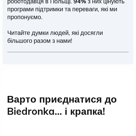
роботодавця в Польщі.
94%
з них цінують
програми підтримки та переваги, які ми
пропонуємо.
Читайте думки людей, які досягли
більшого разом з нами!
Контакти з людьми є невід'ємною
частиною роботи в Biedronka, а
операційний відділ — серцем нашого
бізнесу.
Варто приєднатися до
Biedronka... і крапка!