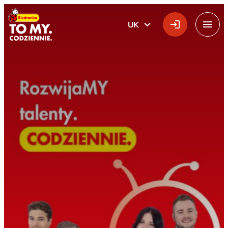
Головний логотип
UK
УКРАЇНСЬКА
Меню
додому