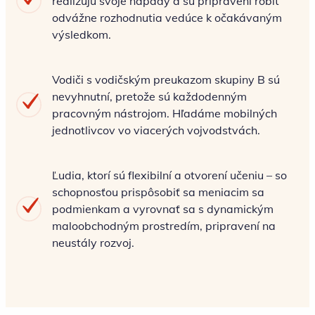
realizujú svoje nápady a sú pripravení robiť
odvážne rozhodnutia vedúce k očakávaným
výsledkom.
Vodiči s vodičským preukazom skupiny B sú
nevyhnutní, pretože sú každodenným
pracovným nástrojom. Hľadáme mobilných
jednotlivcov vo viacerých vojvodstvách.
Ľudia, ktorí sú flexibilní a otvorení učeniu – so
schopnosťou prispôsobiť sa meniacim sa
podmienkam a vyrovnať sa s dynamickým
maloobchodným prostredím, pripravení na
neustály rozvoj.