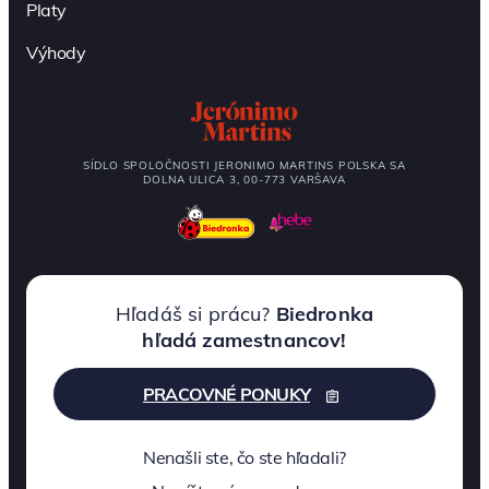
Platy
Výhody
SÍDLO SPOLOČNOSTI JERONIMO MARTINS POLSKA SA
DOLNA ULICA 3, 00-773 VARŠAVA
Hľadáš si prácu?
Biedronka
hľadá zamestnancov!
PRACOVNÉ PONUKY
Nenašli ste, čo ste hľadali?