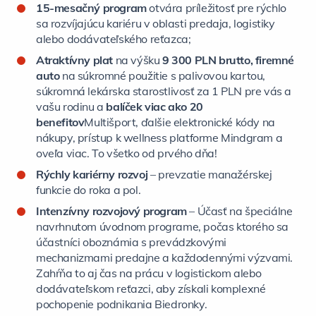
15-mesačný program
otvára príležitosť pre rýchlo
sa rozvíjajúcu kariéru v oblasti predaja, logistiky
alebo dodávateľského reťazca;
Atraktívny plat
na výšku
9 300 PLN brutto, firemné
auto
na súkromné použitie s palivovou kartou,
súkromná lekárska starostlivosť za 1 PLN pre vás a
vašu rodinu a
balíček viac ako 20
benefitov
Multišport, ďalšie elektronické kódy na
nákupy, prístup k wellness platforme Mindgram a
oveľa viac. To všetko od prvého dňa!
Rýchly kariérny rozvoj
– prevzatie manažérskej
funkcie do roka a pol.
Intenzívny rozvojový program
– Účasť na špeciálne
navrhnutom úvodnom programe, počas ktorého sa
účastníci oboznámia s prevádzkovými
mechanizmami predajne a každodennými výzvami.
Zahŕňa to aj čas na prácu v logistickom alebo
dodávateľskom reťazci, aby získali komplexné
pochopenie podnikania Biedronky.