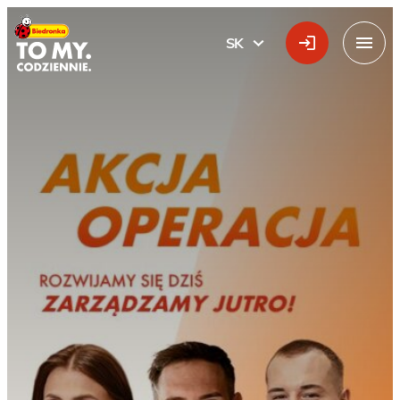
Hlavné logo
SK
SLOVÁK
Menu
Akcja Operacja