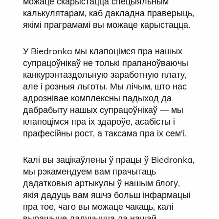
можаце скарыстацца спецыяльным
калькулятарам, каб дакладна праверыць,
якімі праграмамі вы можаце карыстацца.
У Biedronka мы клапоцімся пра нашых
супрацоўнікаў не толькі прапаноўваючы
канкурэнтаздольную заработную плату,
але і розныя льготы. Мы лічым, што нас
адрознівае комплексны падыход да
дабрабыту нашых супрацоўнікаў — мы
клапоцімся пра іх здароўе, асабісты і
прафесійны рост, а таксама пра іх сем'і.
Калі вы зацікаўлены ў працы ў Biedronka,
мы рэкамендуем вам прачытаць
дадатковыя артыкулы ў нашым блогу,
якія дадуць вам яшчэ больш інфармацыі
пра тое, чаго вы можаце чакаць, калі
вырашыце далучыцца да нашай