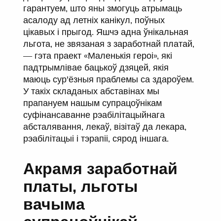
гарантуем, што яны змогуць атрымаць
асалоду ад летніх канікул, поўных
цікавых і прыгод. Яшчэ адна ўнікальная
льгота, не звязаная з заработнай платай,
— гэта праект «Маленькія героі», які
падтрымлівае бацькоў дзяцей, якія
маюць сур'ёзныя праблемы са здароўем.
У такіх складаных абставінах мы
прапануем нашым супрацоўнікам
суфінансаванне рэабілітацыйнага
абсталявання, лекаў, візітаў да лекара,
рэабілітацыі і тэрапіі, сярод іншага.
Акрамя заработнай
платы, льготы
вачыма