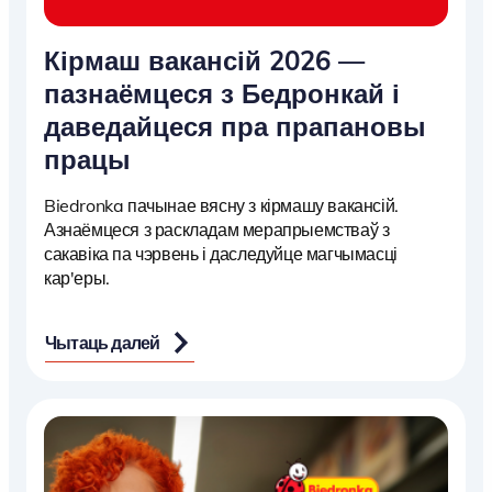
Кірмаш вакансій 2026 —
пазнаёмцеся з Бедронкай і
даведайцеся пра прапановы
працы
Biedronka пачынае вясну з кірмашу вакансій.
Азнаёмцеся з раскладам мерапрыемстваў з
сакавіка па чэрвень і даследуйце магчымасці
кар'еры.
Чытаць далей