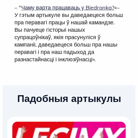
– "
Чаму варта працаваць у Biedronka?
«–
У гэтым артыкуле вы даведаецеся больш
пра перавагі працы ў нашай камандзе.
Вы пачуеце гісторыі нашых
супрацоўнікаў, якія прасунуліся ў
кампаніі, даведаецеся больш пра нашы
перавагі і пра наш падыход да
разнастайнасці і інклюзіўнасці».
Падобныя артыкулы