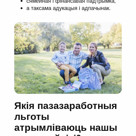
сямейная і фінансавая падтрымка,
а таксама адукацыя і адпачынак.
Якія пазазаработныя
льготы
атрымліваюць нашы