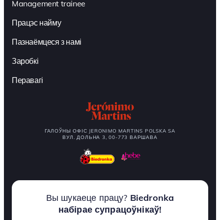
Management trainee
Працэс найму
Пазнаёмцеся з намі
Заробкі
Перавагі
ГАЛОЎНЫ ОФІС JERONIMO MARTINS POLSKA SA
ВУЛ. ДОЛЬНА 3, 00-773 ВАРШАВА
Вы шукаеце працу?
Biedronka
набірае супрацоўнікаў!