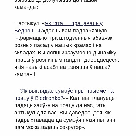
каманды:
– артыкул: «
Як гэта — працаваць у
Бедронцы?
«дасць вам падрабязную
інфармацыю пра штодзённыя абавязкі
розных пасад у нашых крамах і на
складах. Вы лепш зразумееце дынаміку
працы ў рознічным гандлі і даведаецеся,
якія навыкі асабліва цэняцца ў нашай
кампаніі.
– "
Як выглядае сумоўе пры прыёме на
працу ў Biedronka?
«– Калі вы плануеце
падаць заяўку на працу да нас, гэты
артыкул для вас. Вы даведаецеся, як
падрыхтавацца да сумоўя і якія пытанні
вам можа задаць рэкрутэр».