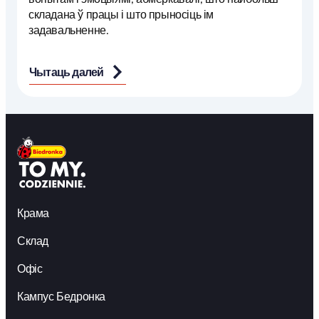
складана ў працы і што прыносіць ім
задавальненне.
Чытаць далей
Крама
Склад
Офіс
Кампус Бедронка