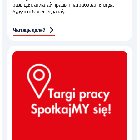
развіцця, аплатай працы і патрабаваннямі да
будучых бізнес-лідараў.
Чытаць далей