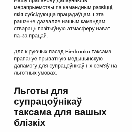
Нашу прапанову дапаўняюць
мерапрыемствы па камандным развіцці,
якія субсідуюцца працадаўцам. Гэта
рашэнне дазваляе нашым камандам
ствараць пазітыўную атмасферу нават
па-за працай.
Для кіруючых пасад Biedronka таксама
прапануе прыватную медыцынскую
дапамогу для супрацоўнікаў і іх сем'яў на
льготных умовах.
Льготы для
супрацоўнікаў
таксама для вашых
блізкіх