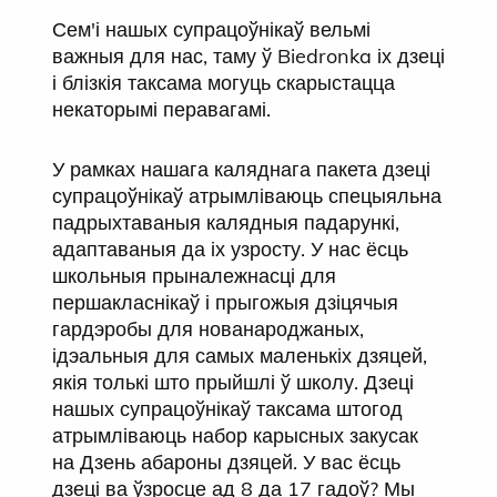
Сем'і нашых супрацоўнікаў вельмі
важныя для нас, таму ў Biedronka іх дзеці
і блізкія таксама могуць скарыстацца
некаторымі перавагамі.
У рамках нашага каляднага пакета дзеці
супрацоўнікаў атрымліваюць спецыяльна
падрыхтаваныя калядныя падарункі,
адаптаваныя да іх узросту. У нас ёсць
школьныя прыналежнасці для
першакласнікаў і прыгожыя дзіцячыя
гардэробы для нованароджаных,
ідэальныя для самых маленькіх дзяцей,
якія толькі што прыйшлі ў школу. Дзеці
нашых супрацоўнікаў таксама штогод
атрымліваюць набор карысных закусак
на Дзень абароны дзяцей. У вас ёсць
дзеці ва ўзросце ад 8 да 17 гадоў? Мы