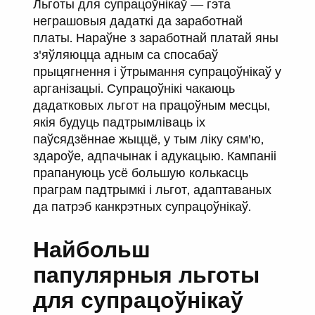
Льготы для супрацоўнікаў — гэта
неграшовыя дадаткі да заработнай
платы. Нараўне з заработнай платай яны
з'яўляюцца адным са спосабаў
прыцягнення і ўтрымання супрацоўнікаў у
арганізацыі. Супрацоўнікі чакаюць
дадатковых льгот на працоўным месцы,
якія будуць падтрымліваць іх
паўсядзённае жыццё, у тым ліку сям'ю,
здароўе, адпачынак і адукацыю. Кампаніі
прапануюць усё большую колькасць
праграм падтрымкі і льгот, адаптаваных
да патрэб канкрэтных супрацоўнікаў.
Найбольш
папулярныя льготы
для супрацоўнікаў