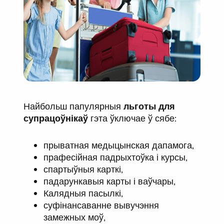
Найбольш папулярныя
льготы для
супрацоўнікаў
гэта ўключае ў сябе:
прыватная медыцынская дапамога,
прафесійная падрыхтоўка і курсы,
спартыўныя карткі,
падарункавыя карты і ваўчары,
Калядныя пасылкі,
суфінансаванне вывучэння
замежных моў,