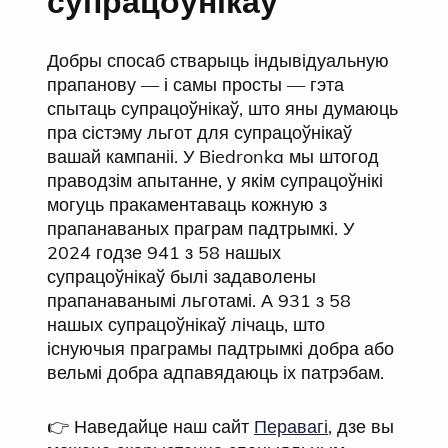
супрацоўнікаў
Добры спосаб стварыць індывідуальную
прапанову — і самы просты — гэта
спытаць супрацоўнікаў, што яны думаюць
пра сістэму льгот для супрацоўнікаў
вашай кампаніі. У Biedronka мы штогод
праводзім апытанне, у якім супрацоўнікі
могуць пракаментаваць кожную з
прапанаваных праграм падтрымкі. У
2024 годзе 941 з 58 нашых
супрацоўнікаў былі задаволены
прапанаванымі льготамі. А 931 з 58
нашых супрацоўнікаў лічаць, што
існуючыя праграмы падтрымкі добра або
вельмі добра адпавядаюць іх патрэбам.
👉 Наведайце наш сайт
Перавагі
, дзе вы