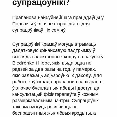
супрацоўнікі?
Прапанова найбуйнейшага працадаўцы ў
Польшчы ўключае шэраг льгот для
супрацоўнікаў і іх сем'яў.
Супрацоўнікі крамаў могуць атрымаць
дадатковую фінансавую падтрымку ў
выглядзе электронных кодаў на пакупкі ў
Biedronka і Hebe, якія выдаюцца не
радзей за два разы на год, у памерах,
якія залежаць ад узроўню іх даходу. Для
работнікаў склада прапанова пашырана і
ўключае бясплатныя абеды і доступ да
кансультацый фізіятэрапеўта ў кожным
размеркавальным цэнтры. Супрацоўнікі
таксама могуць разлічваць на
беспрацэнтныя жыллёвыя крэдыты, а