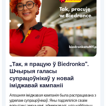
„Так, я працую ў Biedronka”.
Шчырыя галасы
супрацоўнікаў у новай
іміджавай кампаніі
Апошняя іміджавая кампанія была распрацавана з
удзелам супрацоўнікаў. Яны падзяліліся сваім
вопытам і эмоцыямі, абмеркавалі, што найбольш