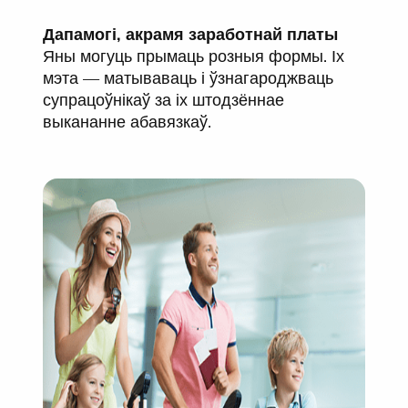
Дапамогі, акрамя заработнай платы
Яны могуць прымаць розныя формы. Іх
мэта — матываваць
і ўзнагароджваць
супрацоўнікаў за іх штодзённае
выкананне абавязкаў.