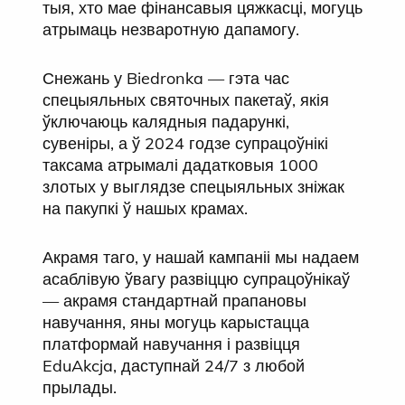
тыя, хто мае фінансавыя цяжкасці, могуць
атрымаць незваротную дапамогу.
Снежань у Biedronka — гэта час
спецыяльных святочных пакетаў, якія
ўключаюць калядныя падарункі,
сувеніры, а ў 2024 годзе супрацоўнікі
таксама атрымалі дадатковыя 1000
злотых у выглядзе спецыяльных зніжак
на пакупкі ў нашых крамах.
Акрамя таго, у нашай кампаніі мы надаем
асаблівую ўвагу развіццю супрацоўнікаў
— акрамя стандартнай прапановы
навучання, яны могуць карыстацца
платформай навучання і развіцця
EduAkcja, даступнай 24/7 з любой
прылады.