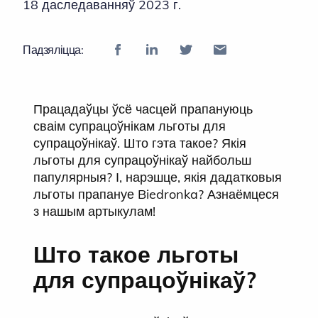
18 даследаванняў 2023 г.
Падзяліцца:
Працадаўцы ўсё часцей прапануюць
сваім супрацоўнікам льготы для
супрацоўнікаў. Што гэта такое? Якія
льготы для супрацоўнікаў найбольш
папулярныя? І, нарэшце, якія дадатковыя
льготы прапануе Biedronka? Азнаёмцеся
з нашым артыкулам!
Што такое льготы
для супрацоўнікаў?