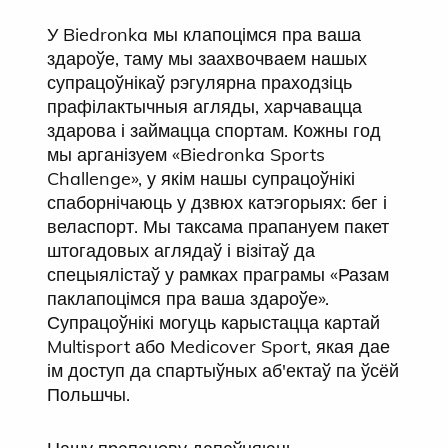
У Biedronka мы клапоцімся пра ваша
здароўе, таму мы заахвочваем нашых
супрацоўнікаў рэгулярна праходзіць
прафілактычныя агляды, харчавацца
здарова і займацца спортам. Кожны год
мы арганізуем «Biedronka Sports
Challenge», у якім нашы супрацоўнікі
спаборнічаюць у дзвюх катэгорыях: бег і
веласпорт. Мы таксама прапануем пакет
штогадовых аглядаў і візітаў да
спецыялістаў у рамках праграмы «Разам
паклапоцімся пра ваша здароўе».
Супрацоўнікі могуць карыстацца картай
Multisport або Medicover Sport, якая дае
ім доступ да спартыўных аб'ектаў па ўсёй
Польшчы.