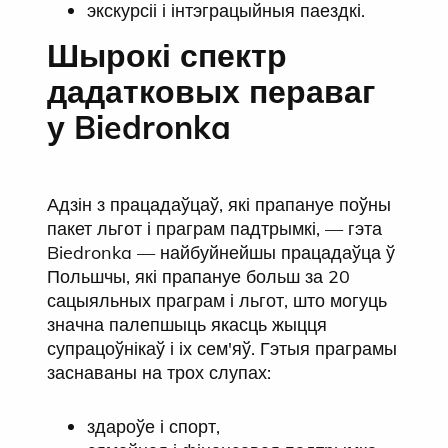
экскурсіі і інтэграцыйныя паездкі.
Шырокі спектр
дадатковых пераваг
у Biedronka
Адзін з працадаўцаў, які прапануе поўны
пакет льгот і праграм падтрымкі, — гэта
Biedronka — найбуйнейшы працадаўца ў
Польшчы, які прапануе больш за 20
сацыяльных праграм і льгот, што могуць
значна палепшыць якасць жыцця
супрацоўнікаў і іх сем'яў. Гэтыя праграмы
заснаваны на трох слупах:
здароўе і спорт,