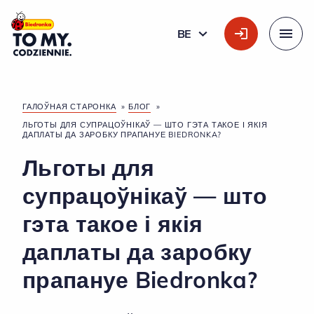
Галоўны лагатып
BE
БЕЛАРУСКАЯ
Меню
ГАЛОЎНАЯ СТАРОНКА
»
БЛОГ
»
ЛЬГОТЫ ДЛЯ СУПРАЦОЎНІКАЎ — ШТО ГЭТА ТАКОЕ І ЯКІЯ
ДАПЛАТЫ ДА ЗАРОБКУ ПРАПАНУЕ BIEDRONKA?
Льготы для
супрацоўнікаў — што
гэта такое і якія
даплаты да заробку
прапануе Biedronka?