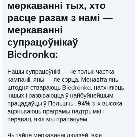
меркаванні тых, хто
расце разам з намі —
меркаванні
супрацоўнікаў
Biedronka:
Нашы супрацоўнікі — не толькі частка
кампаніі, яны — яе сэрца. Менавіта яны
штодня ствараюць Biedronka, натхняюць
іншых і развіваюцца ў найбуйнейшым
працадаўцы ў Польшчы.
94%
з іх высока
ацэньваюць праграмы падтрымкі і
перавагі, якія мы прапануем.
Чытайце меркаванні людзей, якія