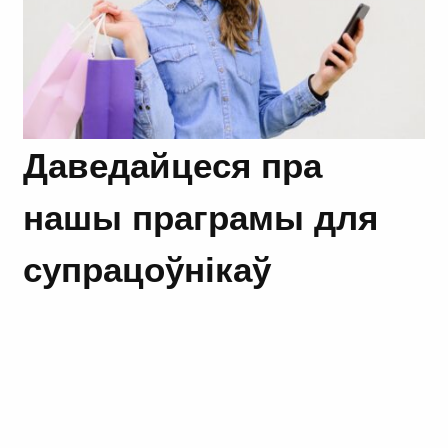
Даведайцеся пра
нашы праграмы для
супрацоўнікаў