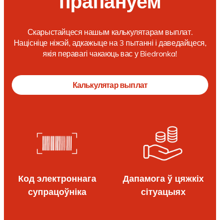
прапануем
Скарыстайцеся нашым калькулятарам выплат.
Націсніце ніжэй, адкажыце на 3 пытанні і даведайцеся,
якія перавагі чакаюць вас у Biedronka!
Калькулятар выплат
Код электроннага
Дапамога ў цяжкіх
супрацоўніка
сітуацыях