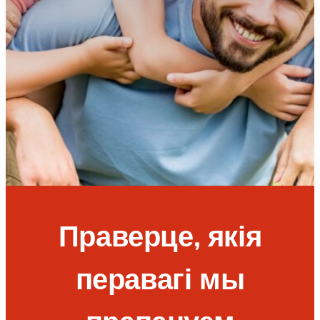
Праверце, якія
перавагі мы