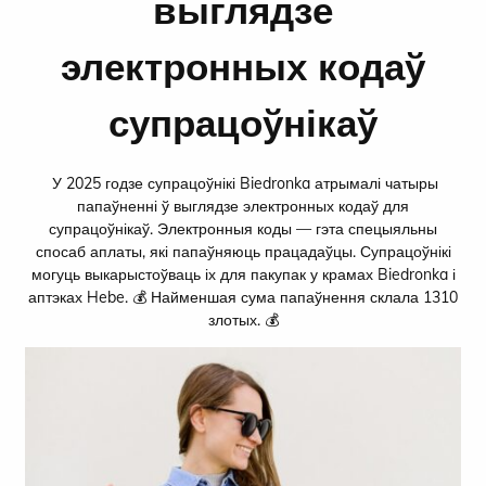
выглядзе
электронных кодаў
супрацоўнікаў
У 2025 годзе супрацоўнікі Biedronka атрымалі чатыры
папаўненні ў выглядзе электронных кодаў для
супрацоўнікаў. Электронныя коды — гэта спецыяльны
спосаб аплаты, які папаўняюць працадаўцы. Супрацоўнікі
могуць выкарыстоўваць іх для пакупак у крамах Biedronka і
аптэках Hebe.
💰 Найменшая сума папаўнення склала 1310
злотых.
💰