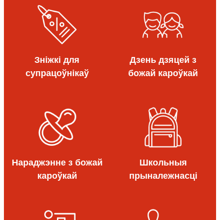
Зніжкі для
Дзень дзяцей з
супрацоўнікаў
божай кароўкай
Нараджэнне з божай
Школьныя
кароўкай
прыналежнасці