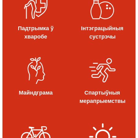
Падтрымка ў
Інтэграцыйныя
хваробе
сустрэчы
Майндграма
Спартыўныя
мерапрыемствы