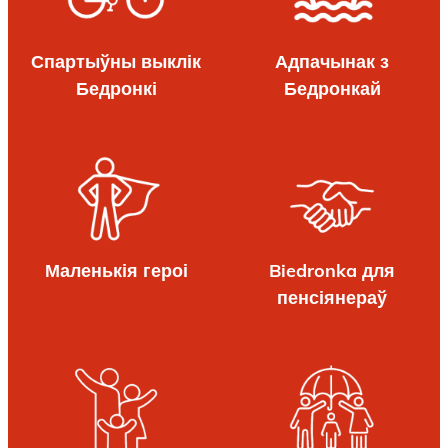
Спартыўны выклік
Адпачынак з
Бедронкі
Бедронкай
Маленькія героі
Biedronka для
пенсіянераў