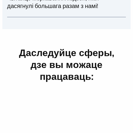
дасягнулі большага разам з намі!
Кантакт з людзьмі — неад'емная частка
працы ў Biedronka, а аперацыі — сэрца
нашага бізнесу.
Даследуйце сферы,
дзе вы можаце
працаваць: