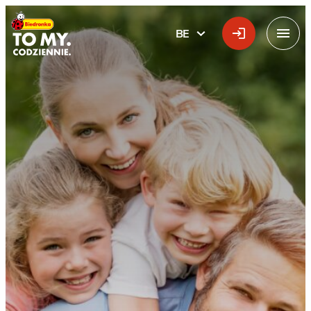
Галоўны лагатып
BE
БЕЛАРУСКАЯ
Меню
Перавагі