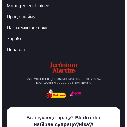
Management trainee
Працэс найму
Пазнаёмцеся з намі
Заробкі
Перавагі
ГАЛОЎНЫ ОФІС JERONIMO MARTINS POLSKA SA
ВУЛ. ДОЛЬНА 3, 00-773 ВАРШАВА
Вы шукаеце працу?
Biedronka
набірае супрацоўнікаў!