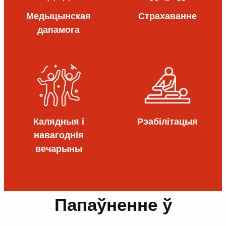
Медыцынская
Страхаванне
дапамога
Калядныя і
Рэабілітацыя
навагоднія
вечарыны
Папаўненне ў