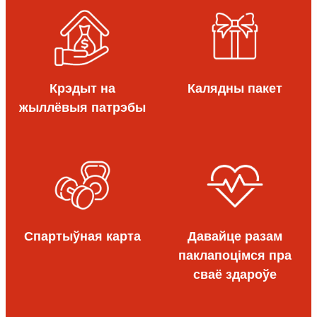
Крэдыт на
Калядны пакет
жыллёвыя патрэбы
Спартыўная карта
Давайце разам
паклапоцімся пра
сваё здароўе