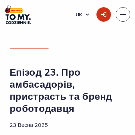
Головний логотип
UK
УКРАЇНСЬКА
Меню
ДОМАШНЯ СТОРІНКА
»
ЕПІЗОД 23. ПРО АМБАСАДОРІВ, ПРИСТРАСТЬ ТА БРЕНД
РОБОТОДАВЦЯ
Епізод 23. Про
амбасадорів,
пристрасть та бренд
роботодавця
23 Весна 2025