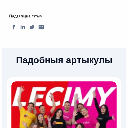
Падзяліцца гэтым:
Падобныя артыкулы