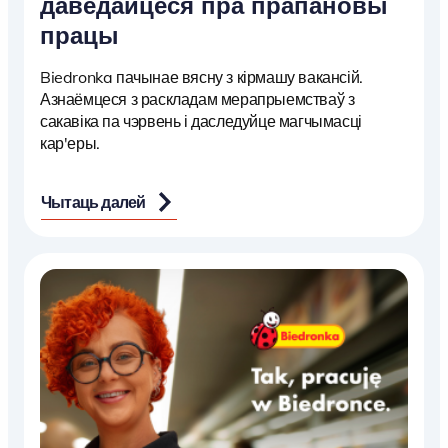
даведайцеся пра прапановы
працы
Biedronka пачынае вясну з кірмашу вакансій.
Азнаёмцеся з раскладам мерапрыемстваў з
сакавіка па чэрвень і даследуйце магчымасці
кар'еры.
Чытаць далей