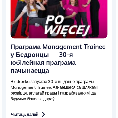
Праграма Management Trainee
у Бедронцы — 30-я
юбілейная праграма
пачынаецца
Biedronka запускае 30-е выданне праграмы
Management Trainee. Азнаёмцеся са шляхамі
развіцця, аплатай працы і патрабаваннямі да
будучых бізнес-лідараў.
Чытаць далей