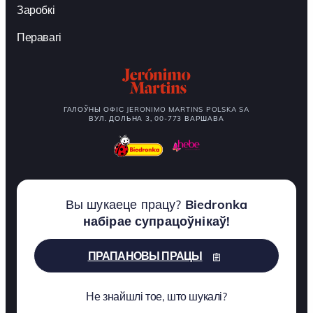
Заробкі
Перавагі
ГАЛОЎНЫ ОФІС JERONIMO MARTINS POLSKA SA
ВУЛ. ДОЛЬНА 3, 00-773 ВАРШАВА
Вы шукаеце працу?
Biedronka
набірае супрацоўнікаў!
ПРАПАНОВЫ ПРАЦЫ
Не знайшлі тое, што шукалі?