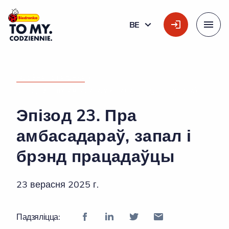
Галоўны лагатып
BE
БЕЛАРУСКАЯ
Меню
ГАЛОЎНАЯ СТАРОНКА
»
ЭПІЗОД 23. ПРА АМБАСАДАРАЎ, ЗАПАЛ І БРЭНД ПРАЦАДАЎЦЫ
Эпізод 23. Пра
амбасадараў, запал і
брэнд працадаўцы
23 верасня 2025 г.
Падзяліцца: