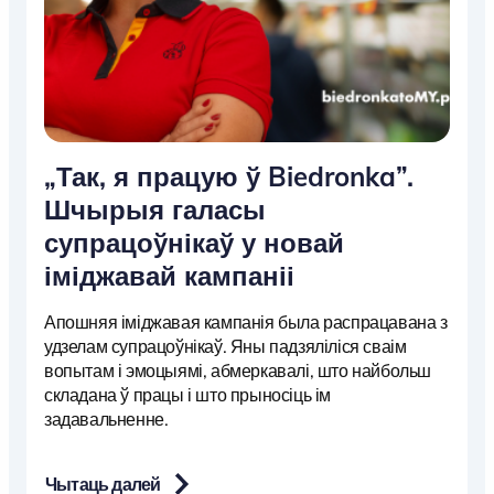
„Так, я працую ў Biedronka”.
Шчырыя галасы
супрацоўнікаў у новай
іміджавай кампаніі
Апошняя іміджавая кампанія была распрацавана з
удзелам супрацоўнікаў. Яны падзяліліся сваім
вопытам і эмоцыямі, абмеркавалі, што найбольш
складана ў працы і што прыносіць ім
задавальненне.
Чытаць далей