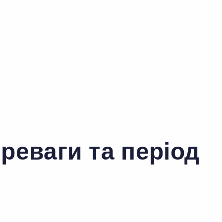
ПЕРІОД
ереваги та період