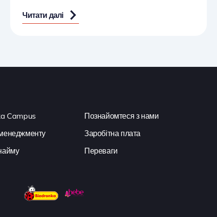
Читати далі
ka Campus
Познайомтеся з нами
менеджменту
Заробітна плата
найму
Переваги