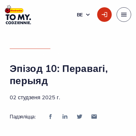
Галоўны лагатып
BE
БЕЛАРУСКАЯ
Меню
ГАЛОЎНАЯ СТАРОНКА
»
ЭПІЗОД 10: ПЕРАВАГІ, ПЕРЫЯД
Эпізод 10: Перавагі,
перыяд
02 студзеня 2025 г.
Падзяліцца: