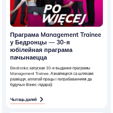
Праграма Management Trainee
у Бедронцы — 30-я
юбілейная праграма
пачынаецца
Biedronka запускае 30-е выданне праграмы
Management Trainee. Азнаёмцеся са шляхамі
развіцця, аплатай працы і патрабаваннямі да
будучых бізнес-лідараў.
Чытаць далей