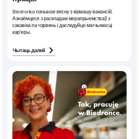
Biedronka пачынае вясну з кірмашу вакансій.
Азнаёмцеся з раскладам мерапрыемстваў з
сакавіка па чэрвень і даследуйце магчымасці
кар'еры.
Чытаць далей