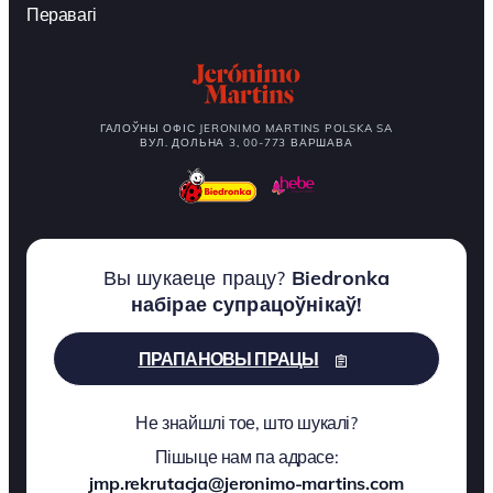
Перавагі
ГАЛОЎНЫ ОФІС JERONIMO MARTINS POLSKA SA
ВУЛ. ДОЛЬНА 3, 00-773 ВАРШАВА
Вы шукаеце працу?
Biedronka
набірае супрацоўнікаў!
ПРАПАНОВЫ ПРАЦЫ
Не знайшлі тое, што шукалі?
Пішыце нам па адрасе:
jmp.rekrutacja@jeronimo-martins.com