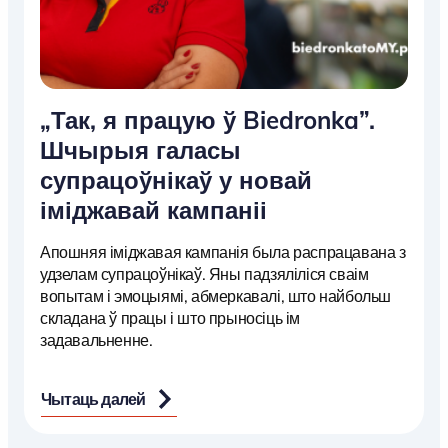
„Так, я працую ў Biedronka”.
Шчырыя галасы
супрацоўнікаў у новай
іміджавай кампаніі
Апошняя іміджавая кампанія была распрацавана з
удзелам супрацоўнікаў. Яны падзяліліся сваім
вопытам і эмоцыямі, абмеркавалі, што найбольш
складана ў працы і што прыносіць ім
задавальненне.
Чытаць далей