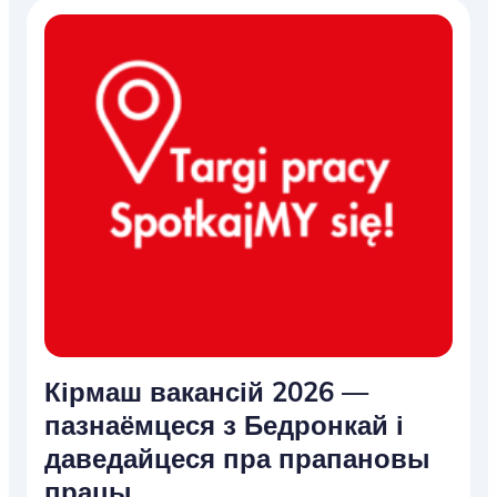
Кірмаш вакансій 2026 —
пазнаёмцеся з Бедронкай і
даведайцеся пра прапановы
працы