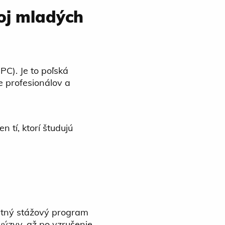
oj mladých
C). Je to poľská
e profesionálov a
en tí, ktorí študujú
letný stážový program
výzvy, až po vzrušenie