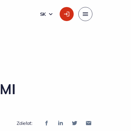
SK
SLOVÁK
Menu
PMI
Zdieľať: