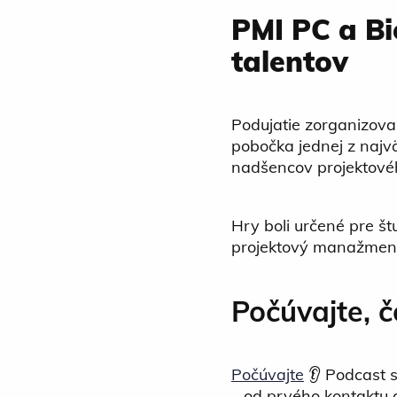
PMI PC a Bi
talentov
Podujatie zorganizova
pobočka jednej z najvä
nadšencov projektovéh
Hry boli určené pre š
projektový manažment, 
Počúvajte, č
Počúvajte
👂 Podcast s
– od prvého kontaktu 