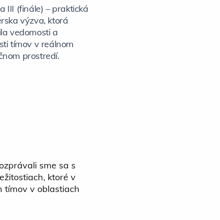
 III (finále) – praktická
érska výzva, ktorá
ila vedomosti a
sti tímov v reálnom
čnom prostredí.
ozprávali sme sa s
žitostiach, ktoré v
 tímov v oblastiach