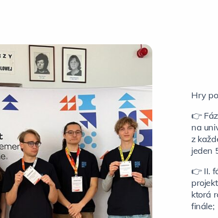
Hry po
👉 Fáz
na univ
z každe
jeden 
👉 II. 
projek
ktorá 
finále;