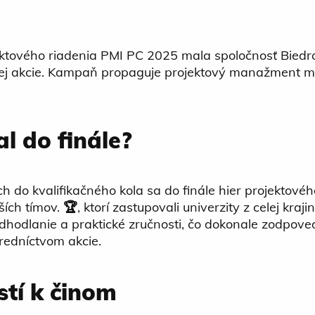
ektového riadenia PMI PC 2025 mala spoločnosť Biedro
ížnej akcie. Kampaň propaguje projektový manažment m
l do finále?
ch do kvalifikačného kola sa do finále hier projekto
pších tímov.
🏆
, ktorí zastupovali univerzity z celej kraj
hodlanie a praktické zručnosti, čo dokonale zodpovedá
redníctvom akcie.
tí k činom