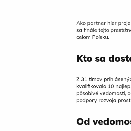
Ako partner hier proj
sa finále tejto prest
celom Poľsku.
Kto sa dosta
Z 31 tímov prihlásený
kvalifikovalo 10 najle
pôsobivé vedomosti, od
podpory rozvoja prost
Od vedomos