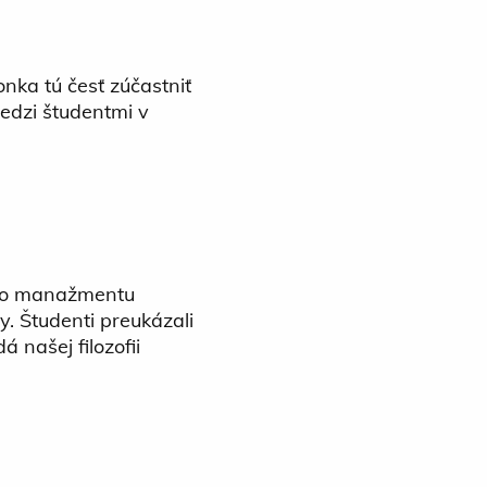
nka tú česť zúčastniť
edzi študentmi v
vého manažmentu
iny. Študenti preukázali
 našej filozofii