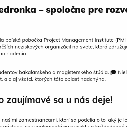
edronka – spoločne pre rozv
la poľská pobočka Project Management Institute (PMI P
čších neziskových organizácií na svete, ktorá združuj
o riadenia.
tudentov bakalárskeho a magisterského štúdia.
🎓
Niel
ale aj všetci, ktorých táto oblasť nadchýna.
o zaujímavé sa u nás deje!
 našimi zamestnancami, ktorí sa podelia o to, aký je 
a nástupu, cez implementáciu projektu a každodenné 