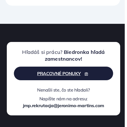
Hľadáš si prácu?
Biedronka hľadá
zamestnancov!
PRACOVNÉ PONUKY
Nenašli ste, čo ste hľadali?
Napíšte nám na adresu:
jmp.rekrutacja@jeronimo-martins.com