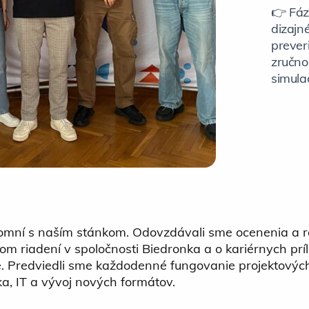
👉 Fáza
dizajn
prever
zručno
simula
ítomní s naším stánkom. Odovzdávali sme ocenenia a r
om riadení v spoločnosti Biedronka a o kariérnych príle
e. Predviedli sme každodenné fungovanie projektových
ka, IT a vývoj nových formátov.