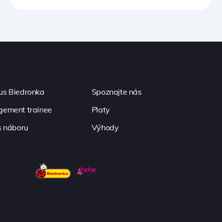
s Biedronka
Spoznajte nás
ement trainee
Platy
s náboru
Výhody