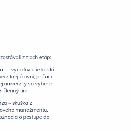
zostávali z troch etáp:
a I – vyraďovacie kontá
erzitnej úrovni, pričom
j univerzity sa vyberie
5-členný tím;
fáza – skúška z
tového manažmentu,
rozhodla o postupe do