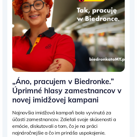
„Áno, pracujem v Biedronke.”
Úprimné hlasy zamestnancov v
novej imidžovej kampani
Najnovšia imidžová kampaň bola vyvinutá za
účasti zamestnancov. Zdieľali svoje skúsenosti a
emócie, diskutovali o tom, čo je na práci
najnáročnejšie a čo im prináša uspokojenie.