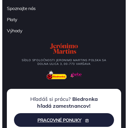
Spoznajte nás
Platy
Výhody
SÍDLO SPOLOČNOSTI JERONIMO MARTINS POLSKA SA
DOLNA ULICA 3, 00-773 VARŠAVA
Hľadáš si prácu?
Biedronka
hľadá zamestnancov!
PRACOVNÉ PONUKY