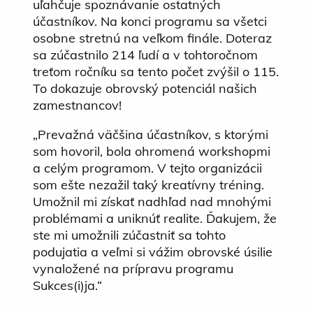
uľahčuje spoznávanie ostatných
účastníkov. Na konci programu sa všetci
osobne stretnú na veľkom finále. Doteraz
sa zúčastnilo 214 ľudí a v tohtoročnom
treťom ročníku sa tento počet zvýšil o 115.
To dokazuje obrovský potenciál našich
zamestnancov!
„Prevažná väčšina účastníkov, s ktorými
som hovoril, bola ohromená workshopmi
a celým programom. V tejto organizácii
som ešte nezažil taký kreatívny tréning.
Umožnil mi získať nadhľad nad mnohými
problémami a uniknúť realite. Ďakujem, že
ste mi umožnili zúčastniť sa tohto
podujatia a veľmi si vážim obrovské úsilie
vynaložené na prípravu programu
Sukces(i)ja.“