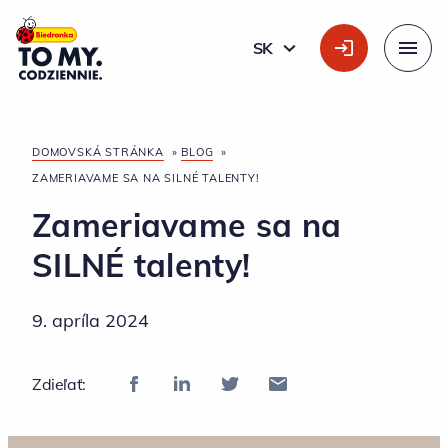
Hlavné logo
SK
SLOVÁK
Menu
DOMOVSKÁ STRÁNKA
»
BLOG
»
ZAMERIAVAME SA NA SILNÉ TALENTY!
Zameriavame sa na
SILNÉ talenty!
9. apríla 2024
Zdieľať: