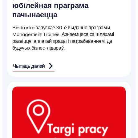
юбілейная праграма
пачынаецца
Biedronka запускае 30-е выданне праграмы
Management Trainee. Азнаёмцеся са шляхамі
развіцця, аплатай працы і патрабаваннямі да
будучых бізнес-лідараў.
Чытаць далей