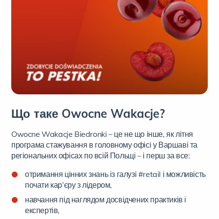
Що таке Owocne Wakacje?
Owocne Wakacje Biedronki – це не що інше, як літня
програма стажування в головному офісі у Варшаві та
регіональних офісах по всій Польщі – і перш за все:
отримання цінних знань із галузі #retail і можливість
почати кар’єру з лідером,
навчання під наглядом досвідчених практиків і
експертів,