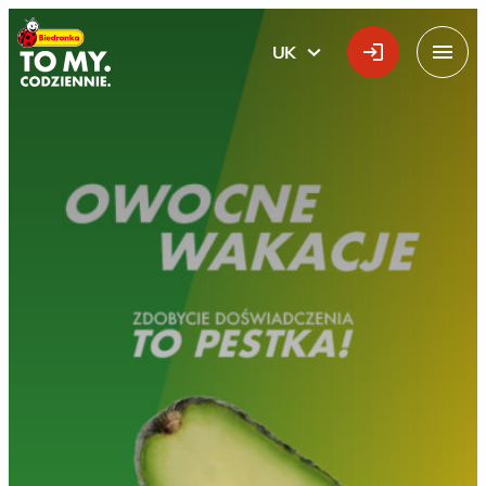
Головний логотип
UK
УКРАЇНСЬКА
Меню
Літні стажування