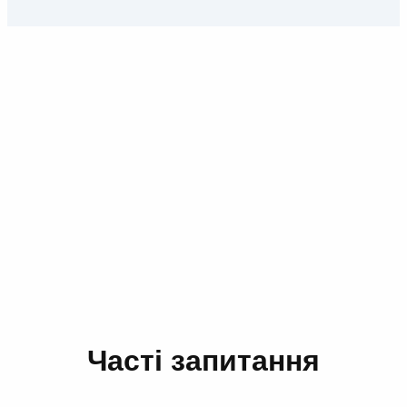
Контакти з людьми є невід'ємною
частиною роботи в Biedronka, а
операційний відділ — серцем нашого
бізнесу.
Часті запитання