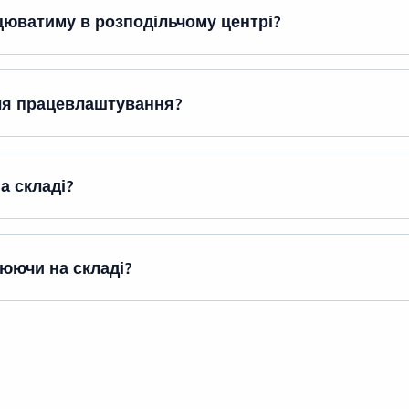
цюватиму в розподільчому центрі?
сля працевлаштування?
а складі?
цюючи на складі?