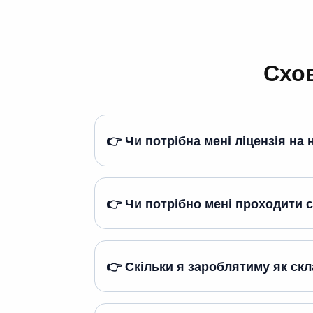
Схов
👉 Чи потрібна мені ліцензія на
👉 Чи потрібно мені проходити с
👉 Скільки я зароблятиму як скл