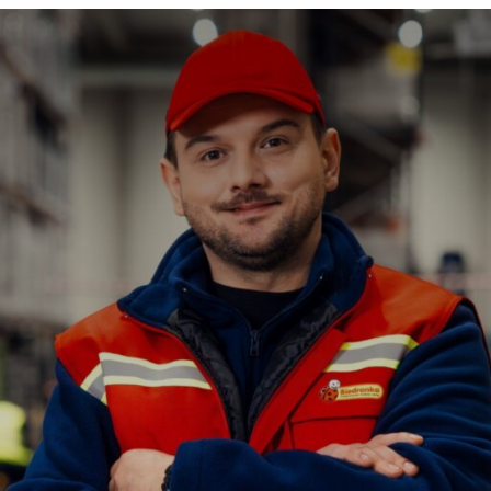
тр Любін