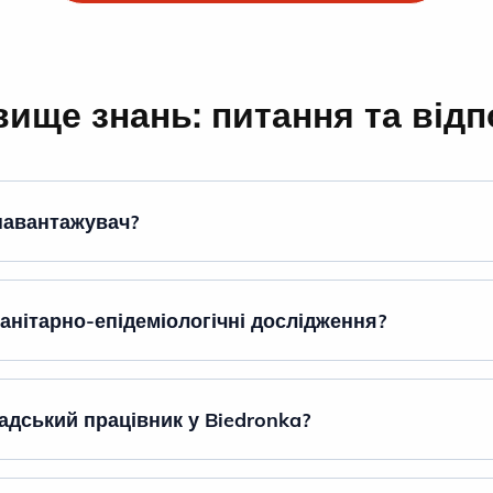
ище знань: питання та відп
 навантажувач?
анітарно-епідеміологічні дослідження?
адський працівник у Biedronka?