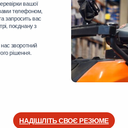
перевірки вашої
 вами телефоном,
та запросить вас
трі, поєднану з
д нас зворотний
того рішення.
НАДІШЛІТЬ СВОЄ РЕЗЮМЕ