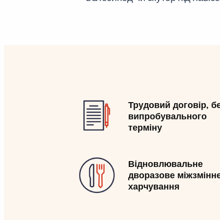
Трудовий договір, б
випробувального
терміну
Відновлювальне
дворазове міжзмінн
харчування