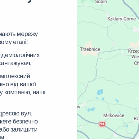
имають мережу
ому етапі!
ідеміологічних
вантажувач.
омплексний
жно від вашої
у компанію, наші
дресою вул.
ожете безпечно
 або залишити
ом.