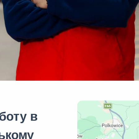
боту в
ькому