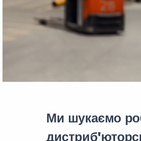
Ми шукаємо ро
дистриб'юторс