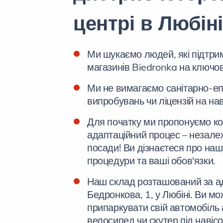
центрі в Любіні
Ми шукаємо людей, які підтр
магазинів Biedronka на ключов
Ми не вимагаємо санітарно-еп
випробувань чи ліцензій на на
Для початку ми пропонуємо к
адаптаційний процес – незале
посади! Ви дізнаєтеся про наш
процедури та ваші обов'язки.
Наш склад розташований за а
Бедронкова, 1, у Любіні. Ви м
припаркувати свій автомобіль
велосипед чи скутер під навіс