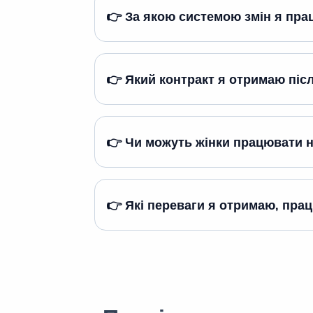
👉 За якою системою змін я пра
👉 Який контракт я отримаю пі
👉 Чи можуть жінки працювати н
👉 Які переваги я отримаю, пра