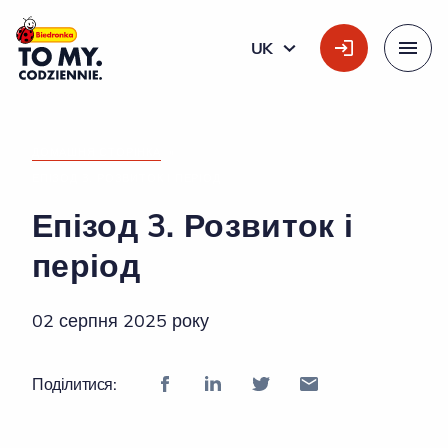
Головний логотип
UK
УКРАЇНСЬКА
Меню
ДОМАШНЯ СТОРІНКА
»
ЕПІЗОД 3. РОЗВИТОК І ПЕРІОД
Епізод 3. Розвиток і
період
02 серпня 2025 року
Поділитися: