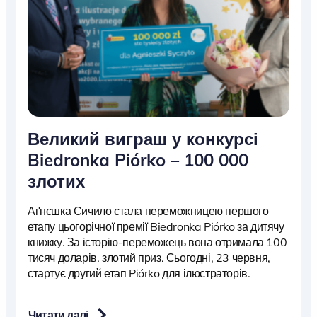
Великий виграш у конкурсі
Biedronka Piórko – 100 000
злотих
Аґнєшка Сичило стала переможницею першого
етапу цьогорічної премії Biedronka Piórko за дитячу
книжку. За історію-переможець вона отримала 100
тисяч доларів. злотий приз. Сьогодні, 23 червня,
стартує другий етап Piórko для ілюстраторів.
Читати далі