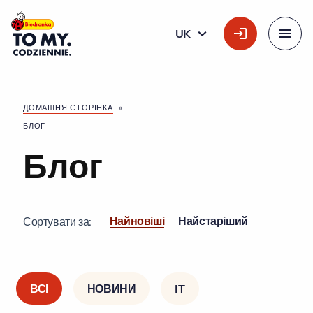
Головний логотип
UK
УКРАЇНСЬКА
Меню
ДОМАШНЯ СТОРІНКА
»
БЛОГ
Блог
Найновіші
Найстаріший
Сортувати за:
ВСІ
НОВИНИ
IT