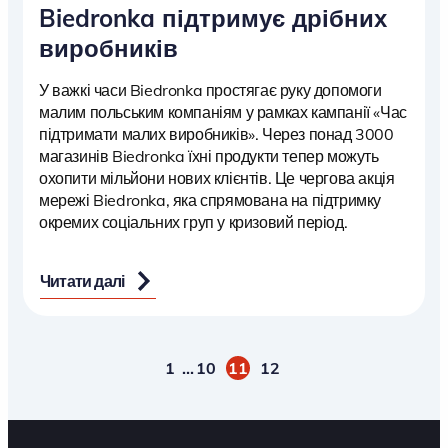
Biedronka підтримує дрібних
виробників
У важкі часи Biedronka простягає руку допомоги
малим польським компаніям у рамках кампанії «Час
підтримати малих виробників». Через понад 3000
магазинів Biedronka їхні продукти тепер можуть
охопити мільйони нових клієнтів. Це чергова акція
мережі Biedronka, яка спрямована на підтримку
окремих соціальних груп у кризовий період.
Читати далі
1
…
10
11
12
Пагінація