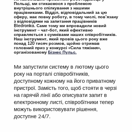
Польщі, ми стикаємося з проблемою
внутрішнього спілкування з нашими
працівниками. Відділ, відповідальний за цю
сферу, має повну роботу, в тому числі, пов’язану
з відповідями на запитання працівників
Biedronka. Саме тому ми впровадили новий
інструмент – чат-бот, який ефективно
справляється з сумнівами наших співробітників.
Наш інструмент, який провів цього року вже
понад 120 тисяч розмов, щойно отримав
головний приз у конкурсі «Сила тяжіння»,
організованому
Бізнес Пульс.
Ми запустили систему в лютому цього
року на порталі співробітників,
доступному кожному на його приватному
пристрої. Замість того, щоб стояти в черзі
на гарячій лінії або описувати запит в
електронному листі, співробітники тепер
можуть використовувати рішення,
доступне 24/7.