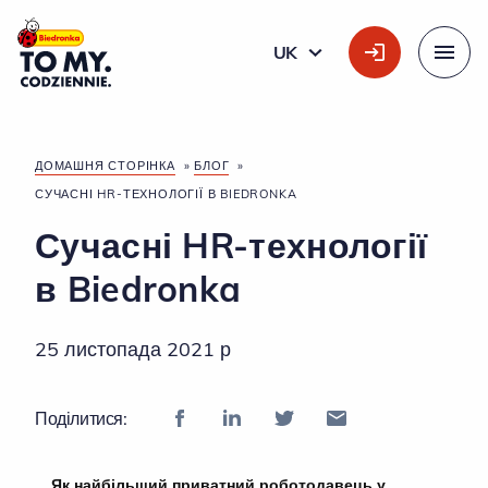
Головний логотип
UK
УКРАЇНСЬКА
Меню
ДОМАШНЯ СТОРІНКА
»
БЛОГ
»
СУЧАСНІ HR-ТЕХНОЛОГІЇ В BIEDRONKA
Сучасні HR-технології
в Biedronka
25 листопада 2021 р
Поділитися:
Як найбільший приватний роботодавець у