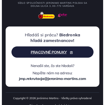
SÍDLO SPOLOČNOSTI JERONIMO MARTINS POLSKA SA
DOLNA ULICA 3, 00-773 VARŠAVA
Hľadáš si prácu?
Biedronka
hľadá zamestnancov!
PRACOVNÉ PONUKY
Nenašli ste, čo ste hľadali?
Napíšte nám na adresu:
jmp.rekrutacja@jeronimo-martins.com
Copyright © 2026 Jerónimo Martins - Všetky práva vyhradené