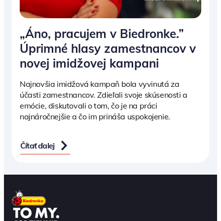
„Áno, pracujem v Biedronke.”
Úprimné hlasy zamestnancov v
novej imidžovej kampani
Najnovšia imidžová kampaň bola vyvinutá za
účasti zamestnancov. Zdieľali svoje skúsenosti a
emócie, diskutovali o tom, čo je na práci
najnáročnejšie a čo im prináša uspokojenie.
Čítať ďalej