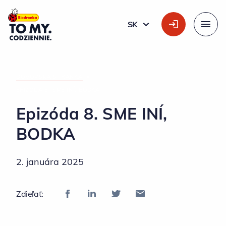
Hlavné logo
SK
SLOVÁK
Menu
DOMOVSKÁ STRÁNKA
»
EPIZÓDA 8. SME INÍ, BODKA
Epizóda 8. SME INÍ,
BODKA
2. januára 2025
Zdieľať: