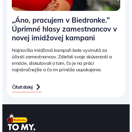
„Áno, pracujem v Biedronke.”
Úprimné hlasy zamestnancov v
novej imidžovej kampani
Najnovšia imidžová kampaň bola vyvinutá za
účasti zamestnancov. Zdieľali svoje skúsenosti a
emócie, diskutovali o tom, čo je na práci
najnáročnejšie a čo im prináša uspokojenie.
Čítať ďalej