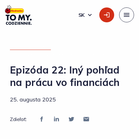
Hlavné logo
SK
SLOVÁK
Menu
DOMOVSKÁ STRÁNKA
»
EPIZÓDA 22: INÝ POHĽAD NA PRÁCU VO FINANCIÁCH
Epizóda 22: Iný pohľad
na prácu vo financiách
25. augusta 2025
Zdieľať: