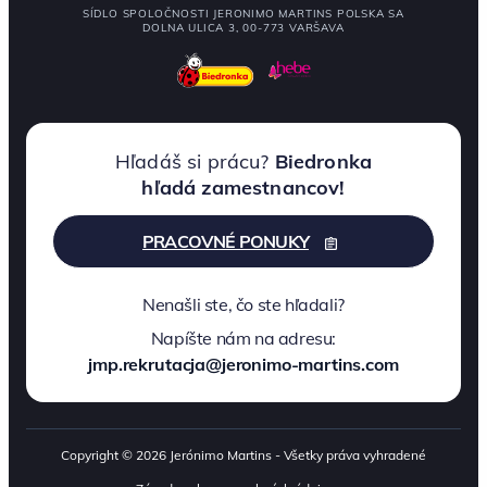
SÍDLO SPOLOČNOSTI JERONIMO MARTINS POLSKA SA
DOLNA ULICA 3, 00-773 VARŠAVA
Hľadáš si prácu?
Biedronka
hľadá zamestnancov!
PRACOVNÉ PONUKY
Nenašli ste, čo ste hľadali?
Napíšte nám na adresu:
jmp.rekrutacja@jeronimo-martins.com
Copyright © 2026 Jerónimo Martins - Všetky práva vyhradené