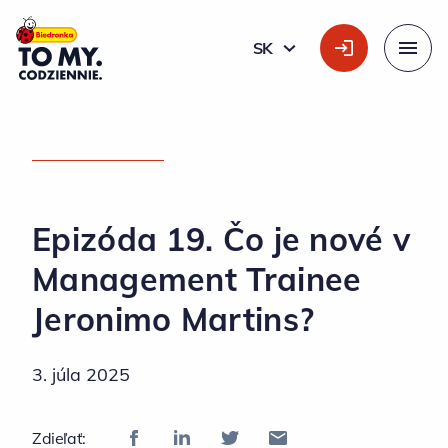
Hlavné logo
SK
SLOVÁK
Menu
DOMOVSKÁ STRÁNKA
»
EPIZÓDA 19. ČO JE NOVÉ V MANAGEMENT TRAINEE JERONIMO
MARTINS?
Epizóda 19. Čo je nové v
Management Trainee
Jeronimo Martins?
3. júla 2025
Zdieľať: