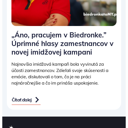
„Áno, pracujem v Biedronke.”
Úprimné hlasy zamestnancov v
novej imidžovej kampani
Najnovšia imidžová kampaň bola vyvinutá za
účasti zamestnancov. Zdieľali svoje skúsenosti a
emócie, diskutovali o tom, čo je na práci
najnáročnejšie a čo im prináša uspokojenie.
Čítať ďalej