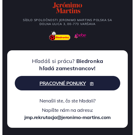
SÍDLO SPOLOČNOSTI JERONIMO MARTINS POLSKA SA
DOLNA ULICA 3, 00-773 VARŠAVA
Hľadáš si prácu?
Biedronka
hľadá zamestnancov!
PRACOVNÉ PONUKY
Nenašli ste, čo ste hľadali?
Napíšte nám na adresu:
jmp.rekrutacja@jeronimo-martins.com