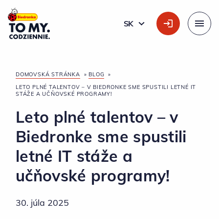
Hlavné logo
SK
SLOVÁK
Menu
DOMOVSKÁ STRÁNKA
»
BLOG
»
LETO PLNÉ TALENTOV – V BIEDRONKE SME SPUSTILI LETNÉ IT
STÁŽE A UČŇOVSKÉ PROGRAMY!
Leto plné talentov – v
Biedronke sme spustili
letné IT stáže a
učňovské programy!
30. júla 2025