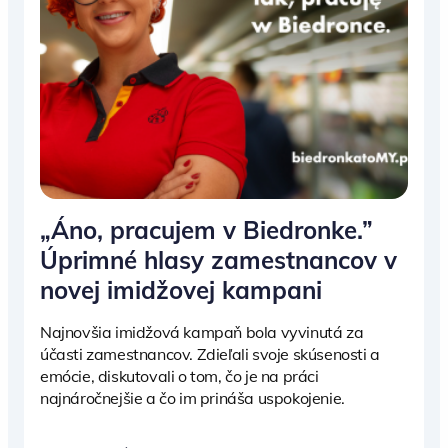
„Áno, pracujem v Biedronke.”
Úprimné hlasy zamestnancov v
novej imidžovej kampani
Najnovšia imidžová kampaň bola vyvinutá za
účasti zamestnancov. Zdieľali svoje skúsenosti a
emócie, diskutovali o tom, čo je na práci
najnáročnejšie a čo im prináša uspokojenie.