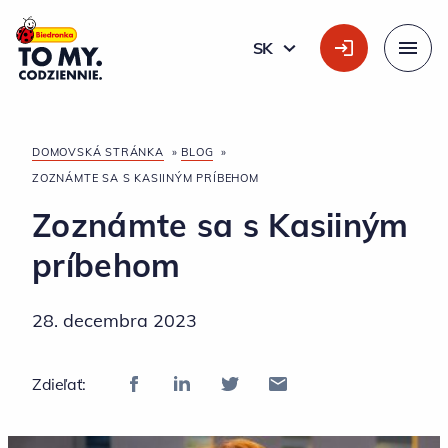
Hlavné logo
SK
SLOVÁK
Menu
DOMOVSKÁ STRÁNKA
»
BLOG
»
ZOZNÁMTE SA S KASIINÝM PRÍBEHOM
Zoznámte sa s Kasiiným
príbehom
28. decembra 2023
Zdieľať: