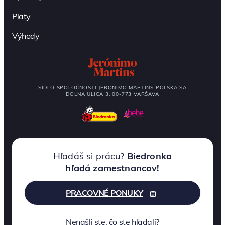
Platy
Výhody
SÍDLO SPOLOČNOSTI JERONIMO MARTINS POLSKA SA
DOLNA ULICA 3, 00-773 VARŠAVA
Hľadáš si prácu?
Biedronka
hľadá zamestnancov!
PRACOVNÉ PONUKY
Nenašli ste, čo ste hľadali?