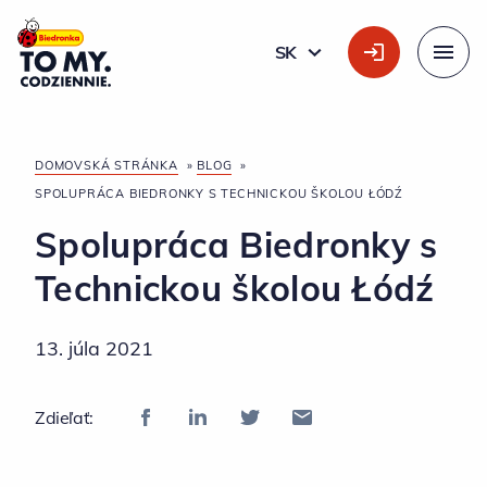
Hlavné logo
SK
SLOVÁK
Menu
DOMOVSKÁ STRÁNKA
»
BLOG
»
SPOLUPRÁCA BIEDRONKY S TECHNICKOU ŠKOLOU ŁÓDŹ
Spolupráca Biedronky s
Technickou školou Łódź
13. júla 2021
Zdieľať: