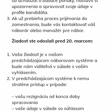
sa uchádzať o budúce ponuky, nastaviť si
upozornenia a spravovať svoje údaje v
profile kandidáta.
Ak už prebieha proces prijímania do
zamestnania, bude vás kontaktovať váš
náborár alebo manažér pre nábor.
Žiadosť ste odoslali pred 20. marcom:
Vaša žiadosť je v našom
predchádzajúcom náborovom systéme a
bude nám viditeľná v súlade s vaším
vyhlásením.
V predchádzajúcom systéme k nemu
stratíme prístup v prípade:
– vašu rezignáciu od konca doby
spracovania
– vaše údaje v súlade so súhlasom