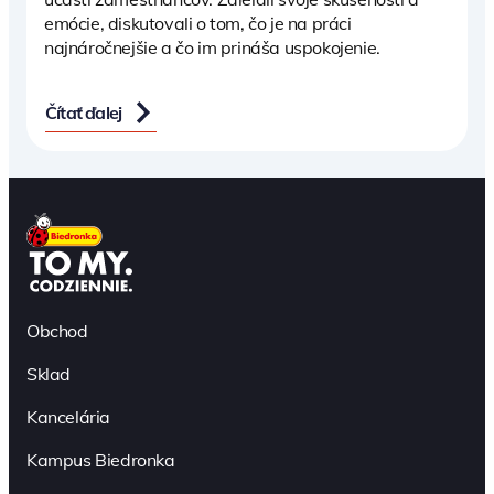
emócie, diskutovali o tom, čo je na práci
najnáročnejšie a čo im prináša uspokojenie.
Čítať ďalej
Obchod
Sklad
Kancelária
Kampus Biedronka