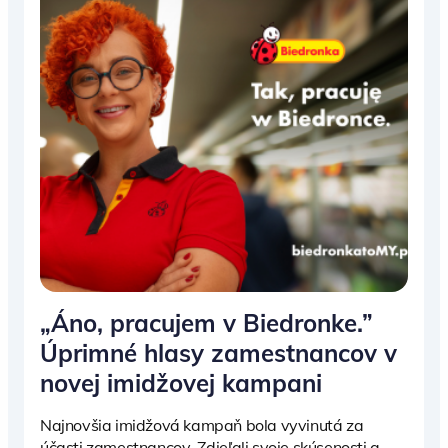
„Áno, pracujem v Biedronke.”
Úprimné hlasy zamestnancov v
novej imidžovej kampani
Najnovšia imidžová kampaň bola vyvinutá za
účasti zamestnancov. Zdieľali svoje skúsenosti a