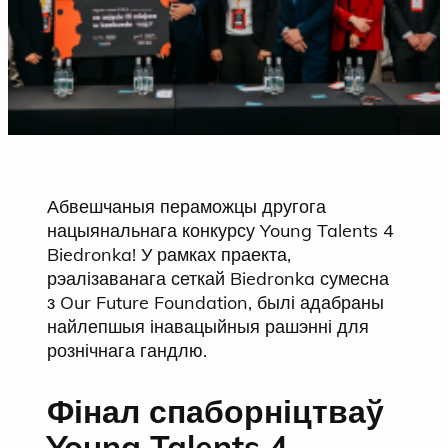
Абвешчаныя пераможцы другога
нацыянальнага конкурсу Young Talents 4
Biedronka! У рамках праекта,
рэалізаванага сеткай Biedronka сумесна
з Our Future Foundation, былі адабраны
найлепшыя інавацыйныя рашэнні для
рознічнага гандлю.
Фінал спаборніцтваў
Young Talents 4