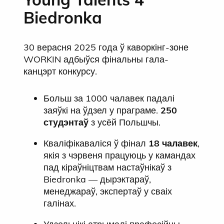
Biedronka
30 верасня 2025 года ў каворкінг-зоне
WORKIN адбыўся фінальны гала-
канцэрт конкурсу.
Больш за 1000 чалавек падалі
заяўкі на ўдзел у праграме.
250
студэнтаў
з усёй Польшчы.
Кваліфікаваліся ў фінал
18 чалавек
,
якія з чэрвеня працуюць у камандах
пад кіраўніцтвам настаўнікаў з
Biedronka — дырэктараў,
менеджараў, экспертаў у сваіх
галінах.