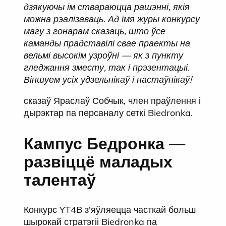
дзякуючы ім ствараюцца рашэнні, якія
можна рэалізаваць. Ад імя журы конкурсу
магу з гонарам сказаць, што ўсе
каманды прадставілі свае праекты на
вельмі высокім узроўні — як з пункту
гледжання зместу, так і прэзентацыі.
Віншуем усіх удзельнікаў і настаўнікаў!
сказаў Яраслаў Собчык, член праўлення і
дырэктар па персаналу сеткі Biedronka.
Кампус Бедронка —
развіццё маладых
талентаў
Конкурс YT4B з'яўляецца часткай больш
шырокай стратэгіі Biedronka па