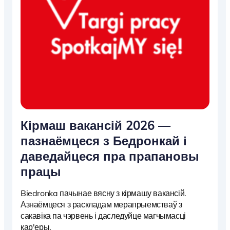
Кірмаш вакансій 2026 —
пазнаёмцеся з Бедронкай і
даведайцеся пра прапановы
працы
Biedronka пачынае вясну з кірмашу вакансій.
Азнаёмцеся з раскладам мерапрыемстваў з
сакавіка па чэрвень і даследуйце магчымасці
кар'еры.