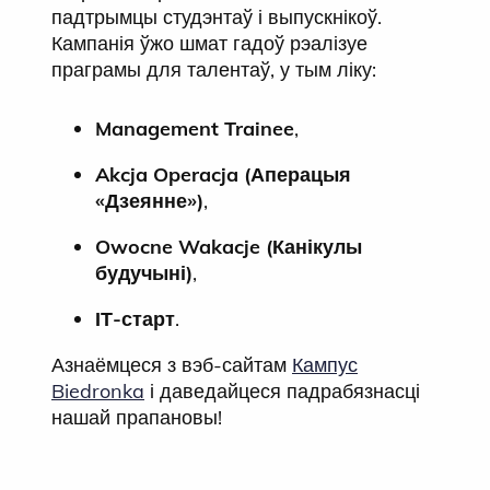
падтрымцы студэнтаў і выпускнікоў.
Кампанія ўжо шмат гадоў рэалізуе
праграмы для талентаў, у тым ліку:
Management Trainee
,
Akcja Operacja (Аперацыя
«Дзеянне»)
,
Owocne Wakacje (Канікулы
будучыні)
,
ІТ-старт
.
Азнаёмцеся з вэб-сайтам
Кампус
Biedronka
і даведайцеся падрабязнасці
нашай прапановы!