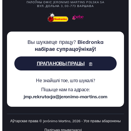
ГАЛОЎНЫ ОФІС JERONIMO MARTINS POLSKA SA
ВУЛ. ДОЛЬНА 3, 00-773 ВАРШАВА
Вы шукаеце працу?
Biedronka
набірае супрацоўнікаў!
ПРАПАНОВЫ ПРАЦЫ
Не знайшлі тое, што шукалі?
Пішыце нам па адрасе:
jmp.rekrutacja@jeronimo-martins.com
Аўтарскае права © Jerónimo Martins, 2026 - Усе правы абаронены
Палітыка прыватнасці