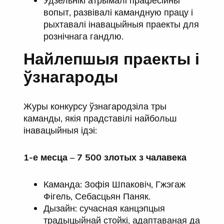
Удзельнікі атрымалі прафесійны
вопыт, развівалі камандную працу і
рыхтавалі інавацыйныя праекты для
рознічнага гандлю.
Найлепшыя праекты і
ўзнагароды
Журы конкурсу ўзнагародзіла тры
каманды, якія прадставілі найбольш
інавацыйныя ідэі:
1-е месца – 7 500 злотых з чалавека
Каманда: Зофія Шпаковіч, Гжэгаж
Фігель, Себасцьян Паняк.
Дызайн: сучасная канцэпцыя
традыцыйнай стойкі, адаптаваная да