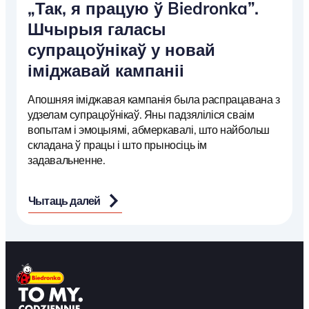
„Так, я працую ў Biedronka”.
Шчырыя галасы
супрацоўнікаў у новай
іміджавай кампаніі
Апошняя іміджавая кампанія была распрацавана з
удзелам супрацоўнікаў. Яны падзяліліся сваім
вопытам і эмоцыямі, абмеркавалі, што найбольш
складана ў працы і што прыносіць ім
задавальненне.
Чытаць далей