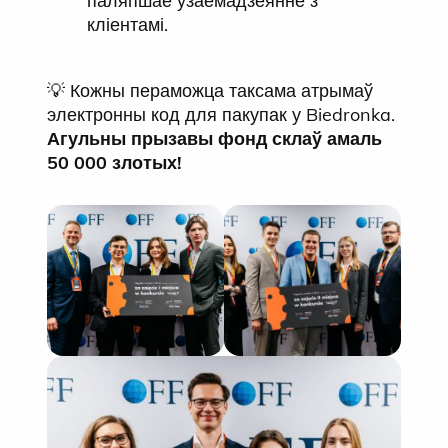
паляпшае ўзаемадзеянне з
кліентамі.
💡 Кожны пераможца таксама атрымаў
электронны код для пакупак у Biedronka.
Агульны прызавы фонд склаў амаль
50 000 злотых!