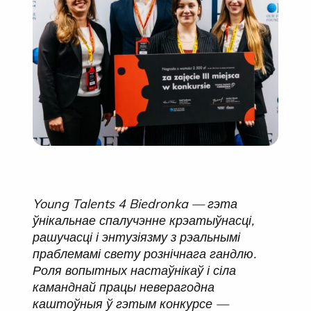
..
Young Talents 4 Biedronka — гэта
ўнікальнае спалучэнне крэатыўнасці,
рашучасці і энтузіязму з рэальнымі
праблемамі свету рознічнага гандлю.
Роля вопытных настаўнікаў і сіла
каманднай працы неверагодна
каштоўныя ў гэтым конкурсе —