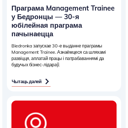
Праграма Management Trainee
у Бедронцы — 30-я
юбілейная праграма
пачынаецца
Biedronka запускае 30-е выданне праграмы
Management Trainee. Азнаёмцеся са шляхамі
развіцця, аплатай працы і патрабаваннямі да
будучых бізнес-лідараў.
Чытаць далей