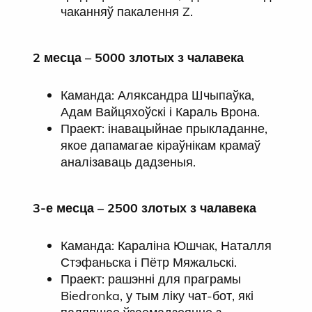
чаканняў пакалення Z.
2 месца – 5000 злотых з чалавека
Каманда: Аляксандра Шчыпаўка,
Адам Вайцяхоўскі і Караль Врона.
Праект: інавацыйнае прыкладанне,
якое дапамагае кіраўнікам крамаў
аналізаваць дадзеныя.
3-е месца – 2500 злотых з чалавека
Каманда: Караліна Юшчак, Наталля
Стэфаньска і Пётр Мяжальскі.
Праект: рашэнні для праграмы
Biedronka, у тым ліку чат-бот, які