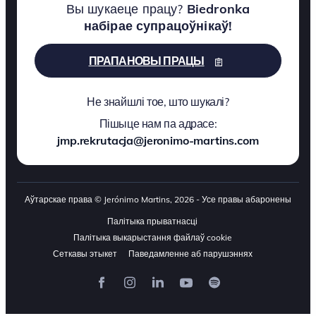
Вы шукаеце працу?
Biedronka
набірае супрацоўнікаў!
ПРАПАНОВЫ ПРАЦЫ
Не знайшлі тое, што шукалі?
Пішыце нам па адрасе:
jmp.rekrutacja@jeronimo-martins.com
Аўтарскае права © Jerónimo Martins, 2026 - Усе правы абаронены
Палітыка прыватнасці
Палітыка выкарыстання файлаў cookie
Сеткавы этыкет
Паведамленне аб парушэннях
Фэйсбук
Інстаграм
LinkedIn
YouTube
Spotify