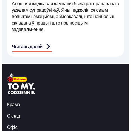
Апошняя іміджавая кампанія была распрацавана з
удзелам супрацоўнікаў. Яны падзяліліся сваім
вопытам і эмоцыямі, абмеркавалі, што найбольш
складана ў працы і што прыносіць ім
задавальненне.
Чытаць далей
Крама
Склад
Офіс