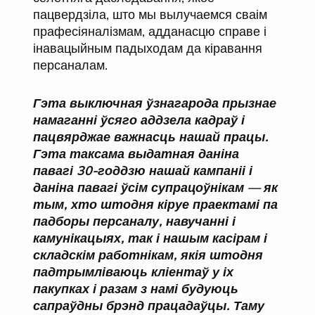
пацвердзіла, што мы вылучаемся сваім
прафесіяналізмам, адданасцю справе і
інавацыйным падыходам да кіравання
персаналам.
Гэта выключная ўзнагарода прызнае
намаганні ўсяго аддзела кадраў і
пацвярджае важнасць нашай працы.
Гэта таксама выдатная даніна
павагі 30-годдзю нашай кампаніі і
даніна павагі ўсім супрацоўнікам — як
тым, хто штодня кіруе праектамі па
падборы персаналу, навучанні і
камунікацыях, так і нашым касірам і
складскім работнікам, якія штодня
падтрымліваюць кліентаў у іх
пакупках і разам з намі будуюць
сапраўдны брэнд працадаўцы. Таму