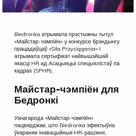
Biedronka атрымала прэстыжны тытул
«Майстар-чэмпіён» у конкурсе брэндынгу
працадаўцаў «Sila Przyciągania» і
атрымала сертыфікат найвышэйшай
якасці HR ад Асацыяцыі спецыялістаў па
кадрах (SPHR).
Майстар-чэмпіён
для
Бедронкі
Узнагарода «Майстар-чэмпіён»
пацвярджае, што Biedronka эфектыўна
ўкараняе інавацыйныя HR-рашэнні,