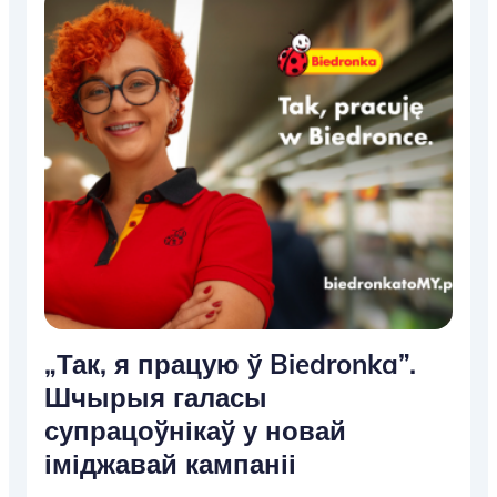
„Так, я працую ў Biedronka”.
Шчырыя галасы
супрацоўнікаў у новай
іміджавай кампаніі