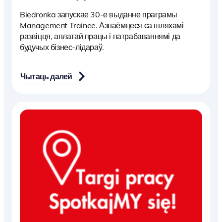
Biedronka запускае 30-е выданне праграмы
Management Trainee. Азнаёмцеся са шляхамі
развіцця, аплатай працы і патрабаваннямі да
будучых бізнес-лідараў.
Чытаць далей