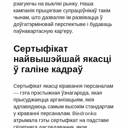
рэагуючы на выклікі рынку. Наша
кампанія прыцягвае супрацоўнікаў такім
чынам, што дазваляе ім развівацца ў
доўгатэрміновай перспектыве і будаваць
паўнавартасную кар'еру.
Сертыфікат
найвышэйшай якасці
ў галіне кадраў
Сертыфікат якасці кіравання персаналам
— гэта прэстыжная ўзнагарода, якая
прысуджаецца арганізацыям, якія
адпавядаюць самым высокім стандартам
у кіраванні персаналам. Biedronka
атрымала гэты сертыфікат на падставе
сёлетняга даследавання, якое