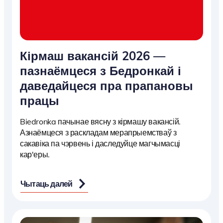
Кірмаш вакансій 2026 —
пазнаёмцеся з Бедронкай і
даведайцеся пра прапановы
працы
Biedronka пачынае вясну з кірмашу вакансій.
Азнаёмцеся з раскладам мерапрыемстваў з
сакавіка па чэрвень і даследуйце магчымасці
кар'еры.
Чытаць далей