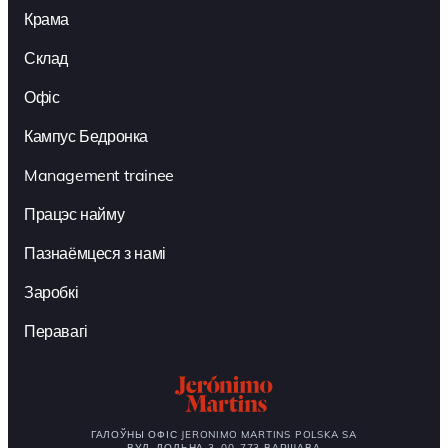
Крама
Склад
Офіс
Кампус Бедронка
Management trainee
Працэс найму
Пазнаёмцеся з намі
Заробкі
Перавагі
ГАЛОЎНЫ ОФІС JERONIMO MARTINS POLSKA SA
ВУЛ. ДОЛЬНА 3, 00-773 ВАРШАВА