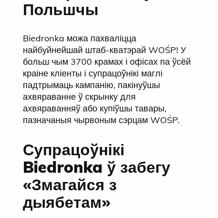
Польшчы
Biedronka можа пахваліцца
найбуйнейшай штаб-кватэрай WOŚP! У
больш чым 3700 крамах і офісах па ўсёй
краіне кліенты і супрацоўнікі маглі
падтрымаць кампанію, пакінуўшы
ахвяраванне ў скрынку для
ахвяраванняў або купіўшы тавары,
пазначаныя чырвоным сэрцам WOŚP.
Супрацоўнікі
Biedronka ў забегу
«Змагайся з
дыябетам»