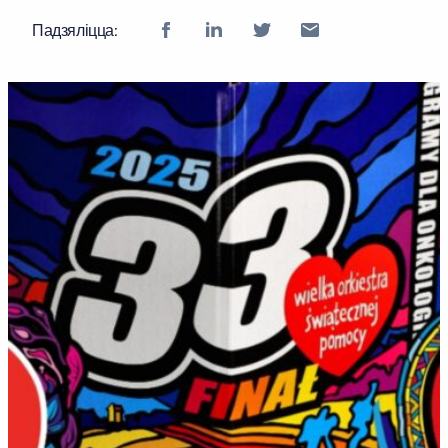
Падзяліцца: