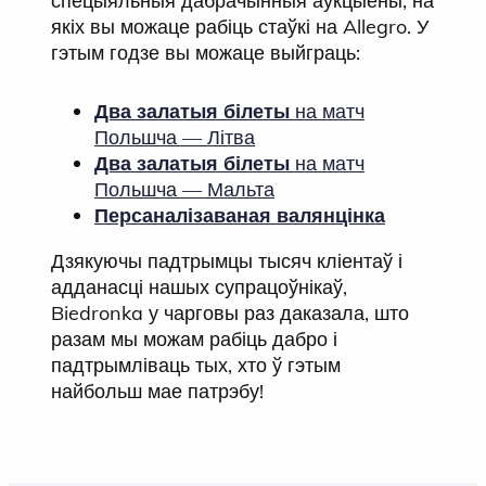
спецыяльныя дабрачынныя аўкцыёны, на
якіх вы можаце рабіць стаўкі на Allegro. У
гэтым годзе вы можаце выйграць:
Два залатыя білеты
на матч
Польшча — Літва
Два залатыя білеты
на матч
Польшча — Мальта
Персаналізаваная валянцінка
Дзякуючы падтрымцы тысяч кліентаў і
адданасці нашых супрацоўнікаў,
Biedronka у чарговы раз даказала, што
разам мы можам рабіць дабро і
падтрымліваць тых, хто ў гэтым
найбольш мае патрэбу!