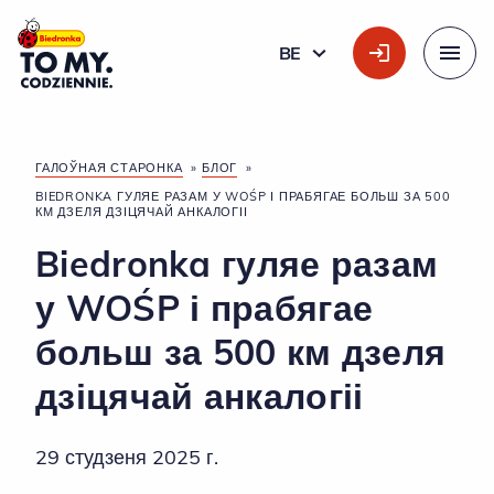
Галоўны лагатып
BE
БЕЛАРУСКАЯ
Меню
ГАЛОЎНАЯ СТАРОНКА
»
БЛОГ
»
BIEDRONKA ГУЛЯЕ РАЗАМ У WOŚP І ПРАБЯГАЕ БОЛЬШ ЗА 500
КМ ДЗЕЛЯ ДЗІЦЯЧАЙ АНКАЛОГІІ
Biedronka гуляе разам
у WOŚP і прабягае
больш за 500 км дзеля
дзіцячай анкалогіі
29 студзеня 2025 г.