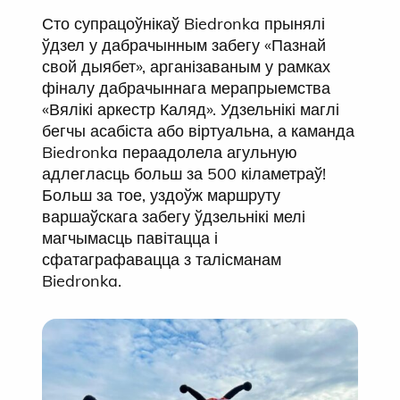
Сто супрацоўнікаў Biedronka прынялі
ўдзел у дабрачынным забегу «Пазнай
свой дыябет», арганізаваным у рамках
фіналу дабрачыннага мерапрыемства
«Вялікі аркестр Каляд». Удзельнікі маглі
бегчы асабіста або віртуальна, а каманда
Biedronka пераадолела агульную
адлегласць больш за 500 кіламетраў!
Больш за тое, уздоўж маршруту
варшаўскага забегу ўдзельнікі мелі
магчымасць павітацца і
сфатаграфавацца з талісманам
Biedronka.