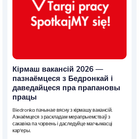
Кірмаш вакансій 2026 —
пазнаёмцеся з Бедронкай і
даведайцеся пра прапановы
працы
Biedronka пачынае вясну з кірмашу вакансій.
Азнаёмцеся з раскладам мерапрыемстваў з
сакавіка па чэрвень і даследуйце магчымасці
кар'еры.