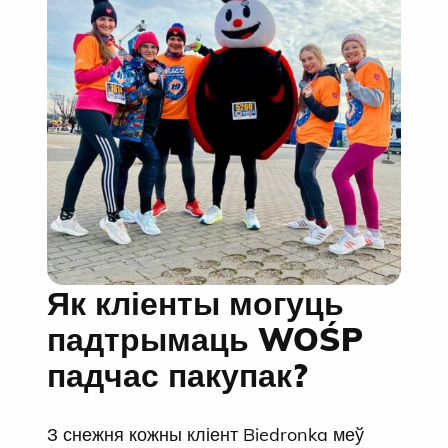
Як кліенты могуць
падтрымаць WOŚP
падчас пакупак?
З снежня кожны кліент Biedronka меў