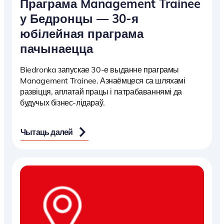
Праграма Management Trainee
у Бедронцы — 30-я
юбілейная праграма
пачынаецца
Biedronka запускае 30-е выданне праграмы
Management Trainee. Азнаёмцеся са шляхамі
развіцця, аплатай працы і патрабаваннямі да
будучых бізнес-лідараў.
Чытаць далей