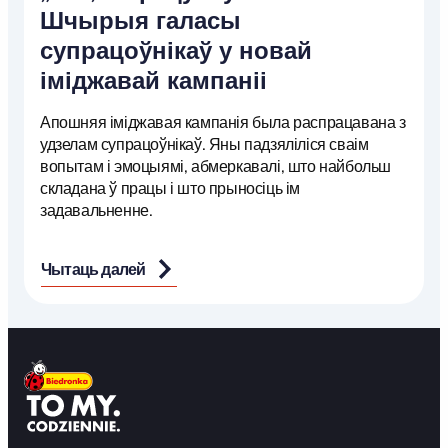
Шчырыя галасы
супрацоўнікаў у новай
іміджавай кампаніі
Апошняя іміджавая кампанія была распрацавана з
удзелам супрацоўнікаў. Яны падзяліліся сваім
вопытам і эмоцыямі, абмеркавалі, што найбольш
складана ў працы і што прыносіць ім
задавальненне.
Чытаць далей