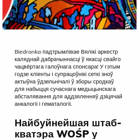
Biedronka падтрымлівае Вялікі аркестр
каляднай дабрачыннасці ў якасці свайго
чацвёртага галоўнага спонсара! У гэтым
годзе кліенты і супрацоўнікі сеткі зноў
актыўна ўдзельнічалі ў зборы сродкаў
для набыцця сучаснага медыцынскага
абсталявання для аддзяленняў дзіцячай
анкалогіі і гематалогіі.
Найбуйнейшая штаб-
кватэра WOŚP у