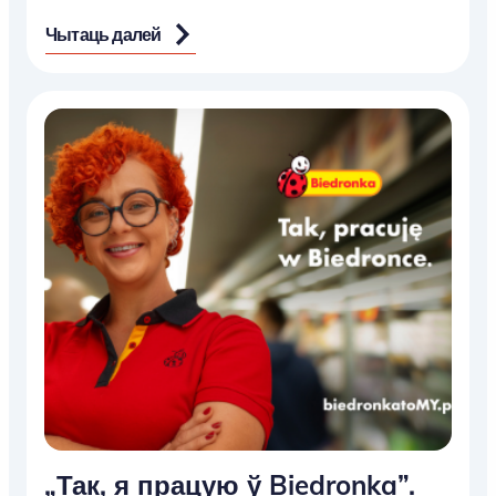
Чытаць далей
„Так, я працую ў Biedronka”.