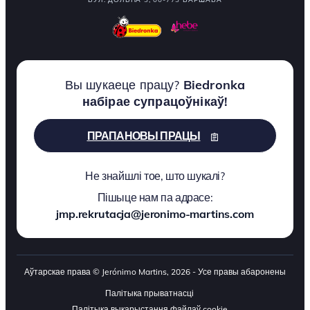
Вы шукаеце працу?
Biedronka
набірае супрацоўнікаў!
ПРАПАНОВЫ ПРАЦЫ
Не знайшлі тое, што шукалі?
Пішыце нам па адрасе:
jmp.rekrutacja@jeronimo-martins.com
Аўтарскае права © Jerónimo Martins, 2026 - Усе правы абаронены
Палітыка прыватнасці
Палітыка выкарыстання файлаў cookie