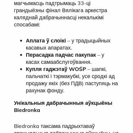
магчымасць падтрымаць 33-ці
грандыёзны фінал Вялікага аркестра
каляднай дабрачыннасці некалькімі
спосабамі:
Аплата ў слоікі
– у традыцыйных
касавых апаратах.
Перасадка падчас пакупак
– у
касах самаабслугоўвання.
Купля гаджэтаў WOŚP
– шапкі,
пальчаткі і тэрмакубкі, усе сродкі ад
продажу якіх (без ПДВ) паступяць на
рахунак фонду.
Унікальныя дабрачынныя аўкцыёны
Biedronka
Biedronka таксама падрыхтаваў