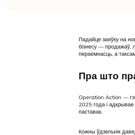
Падайце заяўку на но
бізнесу — продажаў, 
пераемнасць, а такса
Пра што пр
Operation Action — гэ
2025 года і адкрывае
паставак.
Кожны ўдзельнік даве