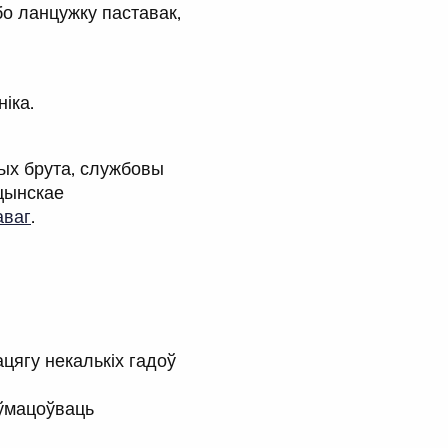
о ланцужку паставак,
іка.
ых брута, службовы
ыцынскае
аваг
.
ацягу некалькіх гадоў
 ўмацоўваць