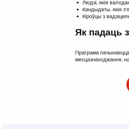
Людзі, якія валода
Кандыдаты, якія з
Кіроўцы з вадзіцель
Як падаць 
Праграма пачынаецца 
месцазнаходжання, на