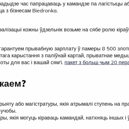
надыдзе час папрацаваць у камандзе па лагістыцы аб
а з бізнесам Biedronka.
алізацыі кожны ўдзельнік возьме на сябе ролю кіраўн
гарантуем прывабную зарплату ў памеры 8 500 злот
стага карыстання з паліўнай картай, прыватнае мед
оты для вас і вашай сям'і.
пакет з больш чым 20 пер
каем?
рыяту або магістратуры, якія атрымалі ступень на пр
вучобы.
ы, якія могуць кіраваць камандай, натхняць іншых і