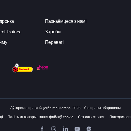
дронка
Пазнаёмцеся з намі
t trainee
Заробкі
йму
Перавагі
Аўтарскае права © Jerónimo Martins, 2026 - Усе правы абаронены
ці
Палітыка выкарыстання файлаў cookie
Сеткавы этыкет
Паведамлен
Фэйсбук
Інстаграм
LinkedIn
YouTube
Spotify