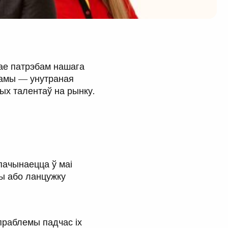
дае патрэбам нашага
грамы — унутраная
ых талентаў на рынку.
 пачынаецца ў маі
цы або ланцужку
праблемы падчас іх