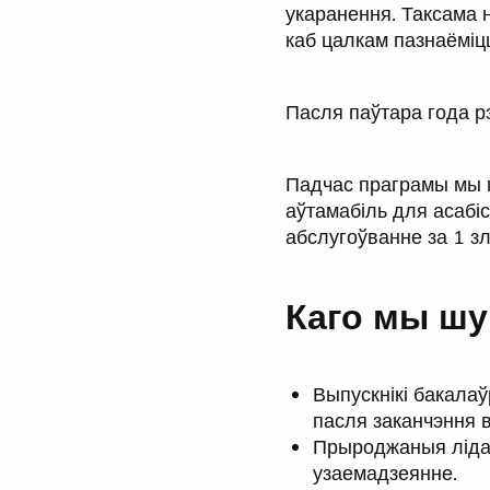
укаранення. Таксама 
каб цалкам пазнаёміцц
Пасля паўтара года рэ
Падчас праграмы мы 
аўтамабіль для асабі
абслугоўванне за 1 зл
Каго мы шу
Выпускнікі бакалаў
пасля заканчэння 
Прыроджаныя лідар
узаемадзеянне.