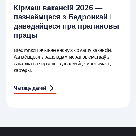
Кірмаш вакансій 2026 —
пазнаёмцеся з Бедронкай і
даведайцеся пра прапановы
працы
Biedronka пачынае вясну з кірмашу вакансій.
Азнаёмцеся з раскладам мерапрыемстваў з
сакавіка па чэрвень і даследуйце магчымасці
кар'еры.
Чытаць далей