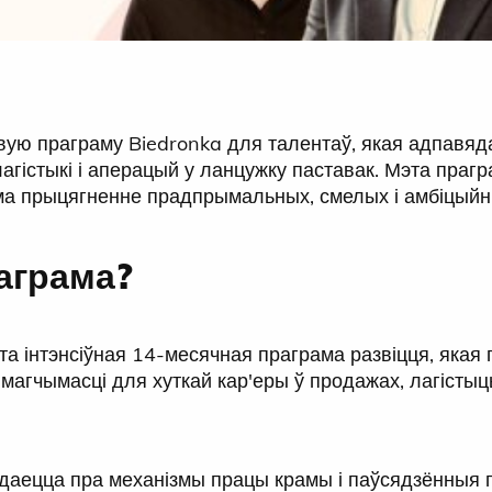
вую праграму Biedronka для талентаў, якая адпавя
лагістыкі і аперацый у ланцужку паставак. Мэта пра
ма прыцягненне прадпрымальных, смелых і амбіцыйн
аграма?
та інтэнсіўная 14-месячная праграма развіцця, якая
 магчымасці для хуткай кар'еры ў продажах, лагісты
даецца пра механізмы працы крамы і паўсядзённыя 