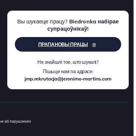
Вы шукаеце працу?
Biedronka набірае
супрацоўнікаў!
ПРАПАНОВЫ ПРАЦЫ
Не знайшлі тое, што шукалі?
Пішыце нам па адрасе:
jmp.rekrutacja@jeronimo-martins.com
не аб парушэннях