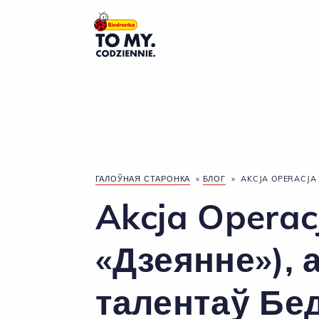
Галоўны лагатып
ГАЛОЎНАЯ СТАРОНКА
»
БЛОГ
»
AKCJA OPERACJA 
Akcja Opera
«Дзеянне»), 
талентаў Бе