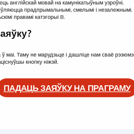
юць англійскай мовай на камунікатыўным узроўні.
'яўляюцца прадпрымальнымі, смелымі і незалежнымі.
скімі правамі катэгорыі B.
заяўку?
ў маі. Таму не марудзьце і дашліце нам сваё рэзюмэ
ціснуўшы кнопку ніжэй.
ПАДАЦЬ ЗАЯЎКУ НА ПРАГРАМУ