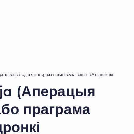
(АПЕРАЦЫЯ «ДЗЕЯННЕ»), АБО ПРАГРАМА ТАЛЕНТАЎ БЕДРОНКІ
cja (Аперацыя
або праграма
дронкі