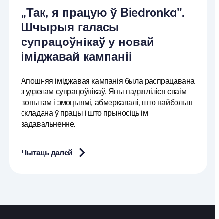
„Так, я працую ў Biedronka”.
Шчырыя галасы
супрацоўнікаў у новай
іміджавай кампаніі
Апошняя іміджавая кампанія была распрацавана
з удзелам супрацоўнікаў. Яны падзяліліся сваім
вопытам і эмоцыямі, абмеркавалі, што найбольш
складана ў працы і што прыносіць ім
задавальненне.
Чытаць далей