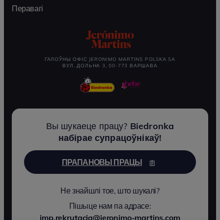
Перавагі
ГАЛОЎНЫ ОФІС JERONIMO MARTINS POLSKA SA
ВУЛ. ДОЛЬНА 3, 00-773 ВАРШАВА
Вы шукаеце працу?
Biedronka
набірае супрацоўнікаў!
ПРАПАНОВЫ ПРАЦЫ
Не знайшлі тое, што шукалі?
Пішыце нам па адрасе:
jmp.rekrutacja@jeronimo-martins.com