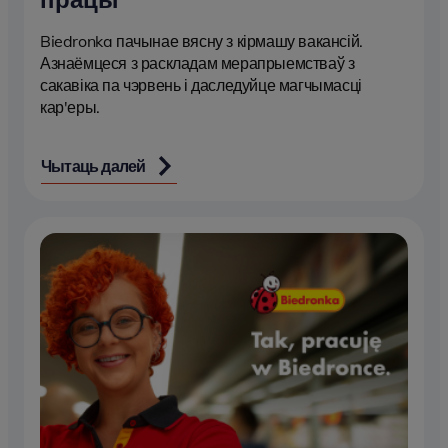
Biedronka пачынае вясну з кірмашу вакансій.
Азнаёмцеся з раскладам мерапрыемстваў з
сакавіка па чэрвень і даследуйце магчымасці
кар'еры.
Чытаць далей