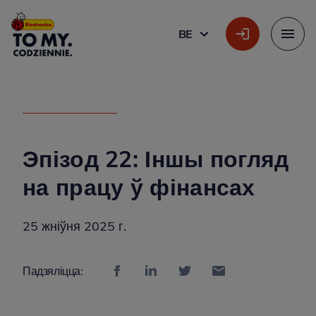
Галоўны лагатып
BE
БЕЛАРУСКАЯ
Меню
ГАЛОЎНАЯ СТАРОНКА
»
ЭПІЗОД 22: ІНШЫ ПОГЛЯД НА ПРАЦУ Ў ФІНАНСАХ
Эпізод 22: Іншы погляд
на працу ў фінансах
25 жніўня 2025 г.
Падзяліцца: