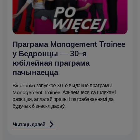
Праграма Management Trainee
у Бедронцы — 30-я
юбілейная праграма
пачынаецца
Biedronka запускае 30-е выданне праграмы
Management Trainee. Азнаёмцеся са шляхамі
развіцця, аплатай працы і патрабаваннямі да
будучых бізнес-лідараў.
Чытаць далей