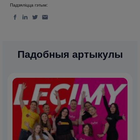
Падзяліцца гэтым:
Падобныя артыкулы