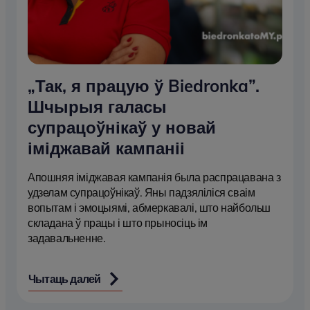
„Так, я працую ў Biedronka”.
Шчырыя галасы
супрацоўнікаў у новай
іміджавай кампаніі
Апошняя іміджавая кампанія была распрацавана з
удзелам супрацоўнікаў. Яны падзяліліся сваім
вопытам і эмоцыямі, абмеркавалі, што найбольш
складана ў працы і што прыносіць ім
задавальненне.
Чытаць далей