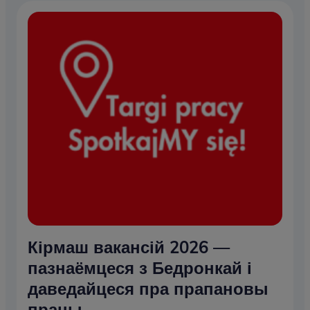
Кірмаш вакансій 2026 —
пазнаёмцеся з Бедронкай і
даведайцеся пра прапановы
працы