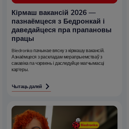
Кірмаш вакансій 2026 —
пазнаёмцеся з Бедронкай і
даведайцеся пра прапановы
працы
Biedronka пачынае вясну з кірмашу вакансій.
Азнаёмцеся з раскладам мерапрыемстваў з
сакавіка па чэрвень і даследуйце магчымасці
кар'еры.
Чытаць далей