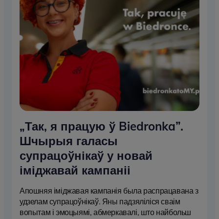
„Так, я працую ў Biedronka”.
Шчырыя галасы
супрацоўнікаў у новай
іміджавай кампаніі
Апошняя іміджавая кампанія была распрацавана з
удзелам супрацоўнікаў. Яны падзяліліся сваім
вопытам і эмоцыямі, абмеркавалі, што найбольш