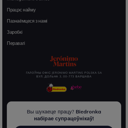
Працэс найму
Пазнаёмцеся з намі
Заробкі
Перавагі
ГАЛОЎНЫ ОФІС JERONIMO MARTINS POLSKA SA
ВУЛ. ДОЛЬНА 3, 00-773 ВАРШАВА
Вы шукаеце працу?
Biedronka
набірае супрацоўнікаў!