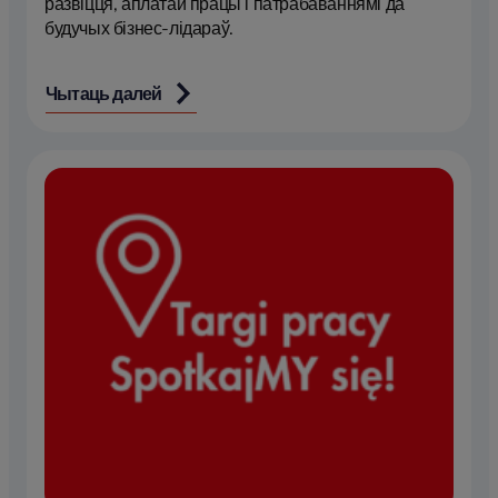
развіцця, аплатай працы і патрабаваннямі да
будучых бізнес-лідараў.
Чытаць далей