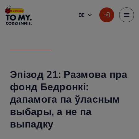
Галоўны лагатып
BE
БЕЛАРУСКАЯ
Меню
ГАЛОЎНАЯ СТАРОНКА
»
ЭПІЗОД 21: РАЗМОВА ПРА ФОНД БЕДРОНКІ: ДАПАМОГА ПА
ЎЛАСНЫМ ВЫБАРЫ, А НЕ ПА ВЫПАДКУ
Эпізод 21: Размова пра
фонд Бедронкі:
дапамога па ўласным
выбары, а не па
выпадку