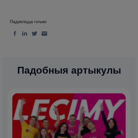
Падзяліцца гэтым:
Падобныя артыкулы