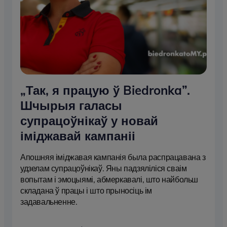
„Так, я працую ў Biedronka”.
Шчырыя галасы
супрацоўнікаў у новай
іміджавай кампаніі
Апошняя іміджавая кампанія была распрацавана з
удзелам супрацоўнікаў. Яны падзяліліся сваім
вопытам і эмоцыямі, абмеркавалі, што найбольш
складана ў працы і што прыносіць ім
задавальненне.