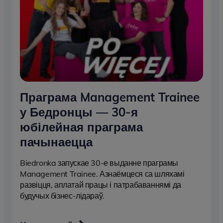
Праграма Management Trainee
у Бедронцы — 30-я
юбілейная праграма
пачынаецца
Biedronka запускае 30-е выданне праграмы
Management Trainee. Азнаёмцеся са шляхамі
развіцця, аплатай працы і патрабаваннямі да
будучых бізнес-лідараў.