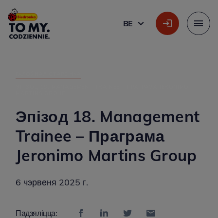
Галоўны лагатып
BE
БЕЛАРУСКАЯ
Меню
ГАЛОЎНАЯ СТАРОНКА
»
ЭПІЗОД 18. MANAGEMENT TRAINEE – ПРАГРАМА JERONIMO
MARTINS GROUP
Эпізод 18. Management
Trainee – Праграма
Jeronimo Martins Group
6 чэрвеня 2025 г.
Падзяліцца: