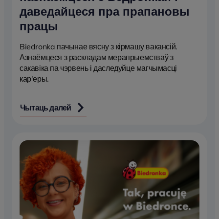
даведайцеся пра прапановы
працы
Biedronka пачынае вясну з кірмашу вакансій.
Азнаёмцеся з раскладам мерапрыемстваў з
сакавіка па чэрвень і даследуйце магчымасці
кар'еры.
Чытаць далей