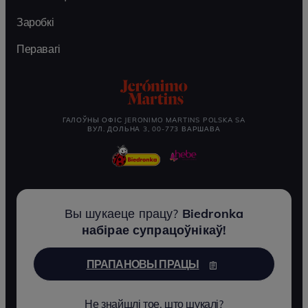
Заробкі
Перавагі
ГАЛОЎНЫ ОФІС JERONIMO MARTINS POLSKA SA
ВУЛ. ДОЛЬНА 3, 00-773 ВАРШАВА
Вы шукаеце працу?
Biedronka
набірае супрацоўнікаў!
ПРАПАНОВЫ ПРАЦЫ
Не знайшлі тое, што шукалі?