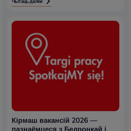
Чытаць далей
Кірмаш вакансій 2026 —
пазнаёмцеся з Бедронкай і