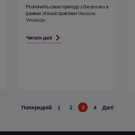
Розпочніть свою пригоду з Biedronka в
рамках літньої практики Owocne
Wakacje.
Читати далі
Попередній
1
2
3
4
Далі