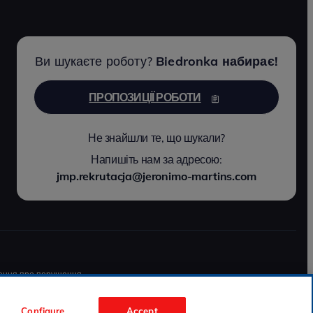
Ви шукаєте роботу?
Biedronka набирає!
ПРОПОЗИЦІЇ РОБОТИ
Не знайшли те, що шукали?
Напишіть нам за адресою:
jmp.rekrutacja@jeronimo-martins.com
ення про порушення
Configure
Accept