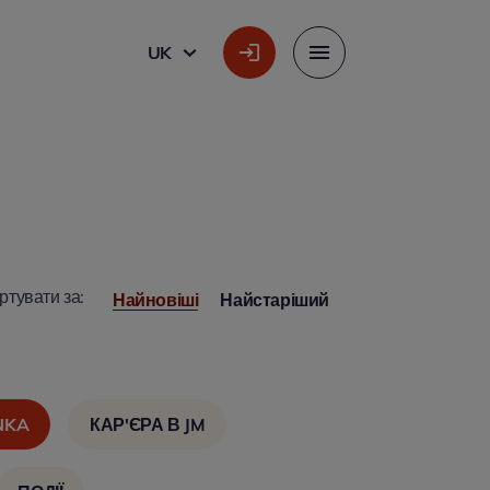
UK
УКРАЇНСЬКА
Меню
ртувати за:
Найновіші
Найстаріший
NKA
КАР'ЄРА В JM