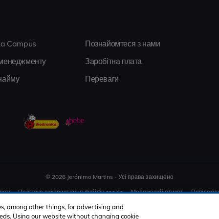
ka Campus
Познайомтеся з нами
менеджменту
Заробітна плата
найму
Переваги
© 2026 Jerónimo Martins - Усі права захищено
ості
Політика використання файлів cookie
Мережевий етикет
Повідомл
es, among other things, for advertising and
Facebook
Instagram
LinkedIn
YouTube
Spotify
 needs. Using our website without changing cookie