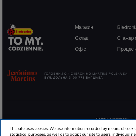
Магазин
Biedron
Склад
Стажер 
Офіс
Процес 
ГОЛОВНИЙ ОФІС JERONIMO MARTINS POLSKA SA
ВУЛ. ДОЛЬНА 3, 00-773 ВАРШАВА
Політика конфіденційн
This site uses cookies. We use information recorded by means of cooki
statistical purposes, as well as to adapt our site to users’ individual