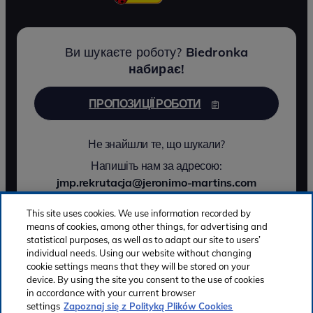
Ви шукаєте роботу?
Biedronka
набирає!
ПРОПОЗИЦІЇ РОБОТИ
Не знайшли те, що шукали?
Напишіть нам за адресою:
jmp.rekrutacja@jeronimo-martins.com
This site uses cookies. We use information recorded by
means of cookies, among other things, for advertising and
statistical purposes, as well as to adapt our site to users’
© 2026 Jerónimo Martins - Усі права захищено
individual needs. Using our website without changing
Політика конфіденційності
cookie settings means that they will be stored on your
Політика використання файлів cookie
device. By using the site you consent to the use of cookies
in accordance with your current browser
Мережевий етикет
Повідомлення про порушення
settings
Zapoznaj się z Polityką Plików Cookies