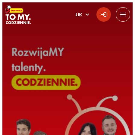
Головний логотип
UK
УКРАЇНСЬКА
Меню
додому