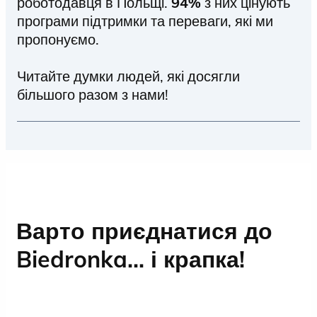
роботодавця в Польщі.
94%
з них цінують
програми підтримки та переваги, які ми
пропонуємо.
Читайте думки людей, які досягли
більшого разом з нами!
Контакти з людьми є невід'ємною
частиною роботи в Biedronka, а
операційний відділ — серцем нашого
бізнесу.
Варто приєднатися до
Biedronka... і крапка!