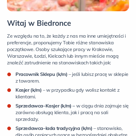
Witaj w Biedronce
Ze względu na to, że każdy z nas ma inne umiejętności i
preferencje, proponujemy Tobie różne stanowiska
początkowe. Osoby szukające pracy w Krakowie,
Warszawie, Łodzi, Kielcach lub innym mieście mogą
znaleźć zatrudnienie na stanowiskach takich jak:
Pracownik Sklepu (k/m)
– jeśli lubisz pracę w sklepie
z towarem.
Kasjer (k/m)
– w przypadku gdy wolisz kontakt z
klientami.
Sprzedawca–Kasjer (k/m) –
w ciągu dnia zajmuje się
zarówno obsługą klienta, jak i pracą na sali
sprzedaży.
Sprzedawca–lada tradycyjna (k/m)
– stanowisko,
dla osób ceniących pracę w bezpośredniej obsłudze