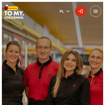
Główne logo
PL
POLSKI
Menu
Sklep