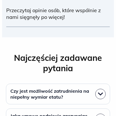
Przeczytaj opinie osób, które wspólnie z
nami sięgnęły po więcej!
Kontakt z ludźmi to nieodłączny element
pracy w Biedronce, a Operacja jest sercem
naszego biznesu.
Najczęściej zadawane
pytania
Czy jest możliwość zatrudnienia na
niepełny wymiar etatu?
Jaką umowę podpisuję zaczynając